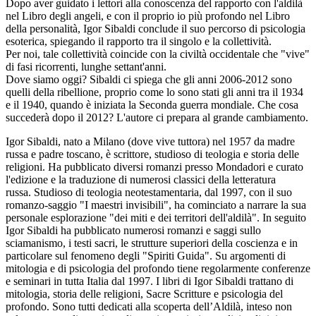
Dopo aver guidato i lettori alla conoscenza del rapporto con l'aldilà
nel Libro degli angeli, e con il proprio io più profondo nel Libro
della personalità, Igor Sibaldi conclude il suo percorso di psicologia
esoterica, spiegando il rapporto tra il singolo e la collettività.
Per noi, tale collettività coincide con la civiltà occidentale che "vive"
di fasi ricorrenti, lunghe settant'anni.
Dove siamo oggi? Sibaldi ci spiega che gli anni 2006-2012 sono
quelli della ribellione, proprio come lo sono stati gli anni tra il 1934
e il 1940, quando è iniziata la Seconda guerra mondiale. Che cosa
succederà dopo il 2012? L'autore ci prepara al grande cambiamento.
Igor Sibaldi, nato a Milano (dove vive tuttora) nel 1957 da madre
russa e padre toscano, è scrittore, studioso di teologia e storia delle
religioni. Ha pubblicato diversi romanzi presso Mondadori e curato
l'edizione e la traduzione di numerosi classici della letteratura
russa. Studioso di teologia neotestamentaria, dal 1997, con il suo
romanzo-saggio "I maestri invisibili", ha cominciato a narrare la sua
personale esplorazione "dei miti e dei territori dell'aldilà". In seguito
Igor Sibaldi ha pubblicato numerosi romanzi e saggi sullo
sciamanismo, i testi sacri, le strutture superiori della coscienza e in
particolare sul fenomeno degli "Spiriti Guida". Su argomenti di
mitologia e di psicologia del profondo tiene regolarmente conferenze
e seminari in tutta Italia dal 1997. I libri di Igor Sibaldi trattano di
mitologia, storia delle religioni, Sacre Scritture e psicologia del
profondo. Sono tutti dedicati alla scoperta dell’Aldilà, inteso non