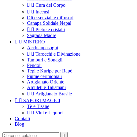


Cura del Corpo


Incensi
Oli essenziali e diffusori
Canapa Solidale Nepal


Pietre e cristalli
Sagrada Madre


MISTERO
Acchiappasogni


Tarocchi e Divinazione
Tamburi e Sonagli
Pendoli
Tepi e Kuripe per Rapé
Piume cerimoniali
Artigianato Oriente
Amuleti e Talismani


Artigianato Brasile


SAPORI MAGICI
Tè e Tisane


Vini e Liquori
Contatti
Blog
