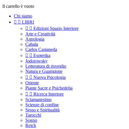
Il carrello è vuoto
Chi siamo


LIBRI


Edizioni Spazio Interiore
Arte e Creatività
Astrologia
Cabala
Carlos Castaneda


Esoterika
Jodorowsky
Letteratura di risveglio
Natura e Guarigione


Nuova Psicologia
Oriente
Piante Sacre e Psichedelia


Ricerca Interiore
Sciamanesimo
Scienze di confine
Sesso e Spiritualità
Tarocchi
Sogno
Reich