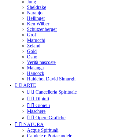
Jung
Sheldrake
Naranjo
Hellinger
Ken Wilber
Schützenberger
Grof
Marucchi
Zeland
Gold
Osho
Verità nascoste
Malanga
Hancock
Haidehoi David Simurgh


ARTE


Cancelleria Spirituale


Dipinti


Gioielli
Maschere


Opere Grafiche


NATURA
Acque Spirituali
Candele e Portacandele