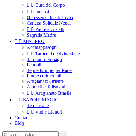


Cura del Corpo


Incensi
Oli essenziali e diffusori
Canapa Solidale Nepal


Pietre e cristalli
Sagrada Madre


MISTERO
Acchiappasogni


Tarocchi e Divinazione
Tamburi e Sonagli
Pendoli
Tepi e Kuripe per Rapé
Piume cerimoniali
Artigianato Oriente
Amuleti e Talismani


Artigianato Brasile


SAPORI MAGICI
Tè e Tisane


Vini e Liquori
Contatti
Blog
