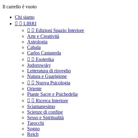
Il carrello è vuoto
Chi siamo


LIBRI


Edizioni Spazio Interiore
Arte e Creatività
Astrologia
Cabala
Carlos Castaneda


Esoterika
Jodorowsky
Letteratura di risveglio
Natura e Guarigione


Nuova Psicologia
Oriente
Piante Sacre e Psichedelia


Ricerca Interiore
Sciamanesimo
Scienze di confine
Sesso e Spiritualità
Tarocchi
Sogno
Reich