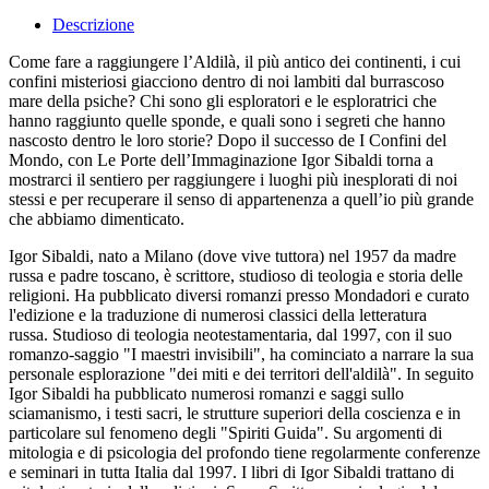
Descrizione
Come fare a raggiungere l’Aldilà, il più antico dei continenti, i cui
confini misteriosi giacciono dentro di noi lambiti dal burrascoso
mare della psiche? Chi sono gli esploratori e le esploratrici che
hanno raggiunto quelle sponde, e quali sono i segreti che hanno
nascosto dentro le loro storie? Dopo il successo de I Confini del
Mondo, con Le Porte dell’Immaginazione Igor Sibaldi torna a
mostrarci il sentiero per raggiungere i luoghi più inesplorati di noi
stessi e per recuperare il senso di appartenenza a quell’io più grande
che abbiamo dimenticato.
Igor Sibaldi, nato a Milano (dove vive tuttora) nel 1957 da madre
russa e padre toscano, è scrittore, studioso di teologia e storia delle
religioni. Ha pubblicato diversi romanzi presso Mondadori e curato
l'edizione e la traduzione di numerosi classici della letteratura
russa. Studioso di teologia neotestamentaria, dal 1997, con il suo
romanzo-saggio "I maestri invisibili", ha cominciato a narrare la sua
personale esplorazione "dei miti e dei territori dell'aldilà". In seguito
Igor Sibaldi ha pubblicato numerosi romanzi e saggi sullo
sciamanismo, i testi sacri, le strutture superiori della coscienza e in
particolare sul fenomeno degli "Spiriti Guida". Su argomenti di
mitologia e di psicologia del profondo tiene regolarmente conferenze
e seminari in tutta Italia dal 1997. I libri di Igor Sibaldi trattano di