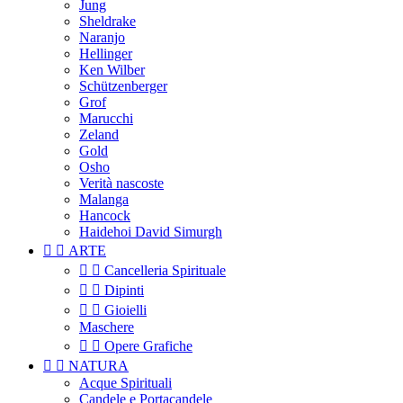
Jung
Sheldrake
Naranjo
Hellinger
Ken Wilber
Schützenberger
Grof
Marucchi
Zeland
Gold
Osho
Verità nascoste
Malanga
Hancock
Haidehoi David Simurgh


ARTE


Cancelleria Spirituale


Dipinti


Gioielli
Maschere


Opere Grafiche


NATURA
Acque Spirituali
Candele e Portacandele