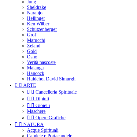
Jung
Sheldrake
Naranjo
Hellinger
Ken Wilber
Schützenberger
Grof
Marucchi
Zeland
Gold
Osho
Verità nascoste
Malanga
Hancock
Haidehoi David Simurgh


ARTE


Cancelleria Spirituale


Dipinti


Gioielli
Maschere


Opere Grafiche


NATURA
Acque Spirituali
Candele e Portacandele