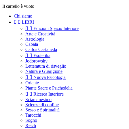
Il carrello è vuoto
Chi siamo


LIBRI


Edizioni Spazio Interiore
Arte e Creatività
Astrologia
Cabala
Carlos Castaneda


Esoterika
Jodorowsky
Letteratura di risveglio
Natura e Guarigione


Nuova Psicologia
Oriente
Piante Sacre e Psichedelia


Ricerca Interiore
Sciamanesimo
Scienze di confine
Sesso e Spiritualità
Tarocchi
Sogno
Reich