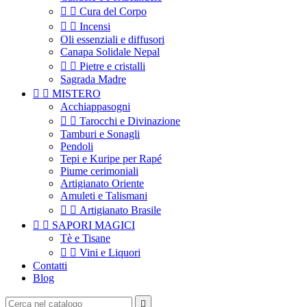


Cura del Corpo


Incensi
Oli essenziali e diffusori
Canapa Solidale Nepal


Pietre e cristalli
Sagrada Madre


MISTERO
Acchiappasogni


Tarocchi e Divinazione
Tamburi e Sonagli
Pendoli
Tepi e Kuripe per Rapé
Piume cerimoniali
Artigianato Oriente
Amuleti e Talismani


Artigianato Brasile


SAPORI MAGICI
Tè e Tisane


Vini e Liquori
Contatti
Blog
