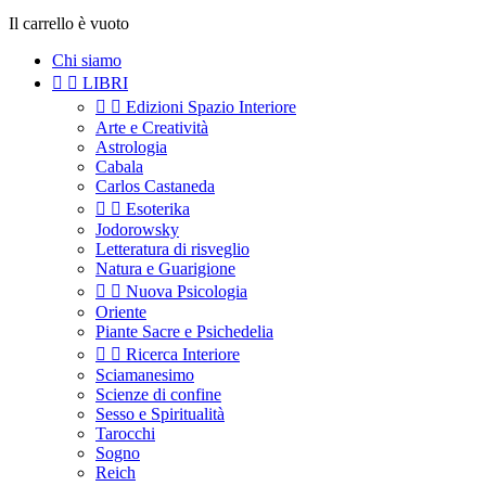
Il carrello è vuoto
Chi siamo


LIBRI


Edizioni Spazio Interiore
Arte e Creatività
Astrologia
Cabala
Carlos Castaneda


Esoterika
Jodorowsky
Letteratura di risveglio
Natura e Guarigione


Nuova Psicologia
Oriente
Piante Sacre e Psichedelia


Ricerca Interiore
Sciamanesimo
Scienze di confine
Sesso e Spiritualità
Tarocchi
Sogno
Reich