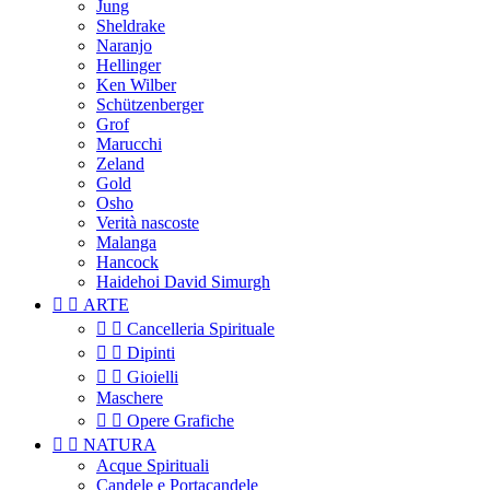
Jung
Sheldrake
Naranjo
Hellinger
Ken Wilber
Schützenberger
Grof
Marucchi
Zeland
Gold
Osho
Verità nascoste
Malanga
Hancock
Haidehoi David Simurgh


ARTE


Cancelleria Spirituale


Dipinti


Gioielli
Maschere


Opere Grafiche


NATURA
Acque Spirituali
Candele e Portacandele