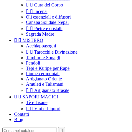


Cura del Corpo


Incensi
Oli essenziali e diffusori
Canapa Solidale Nepal


Pietre e cristalli
Sagrada Madre


MISTERO
Acchiappasogni


Tarocchi e Divinazione
Tamburi e Sonagli
Pendoli
Tepi e Kuripe per Rapé
Piume cerimoniali
Artigianato Oriente
Amuleti e Talismani


Artigianato Brasile


SAPORI MAGICI
Tè e Tisane


Vini e Liquori
Contatti
Blog
