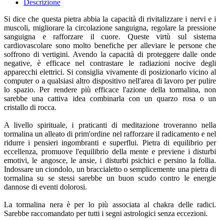
Descrizione
Si dice che questa pietra abbia la capacità di rivitalizzare i nervi e i
muscoli, migliorare la circolazione sanguigna, regolare la pressione
sanguigna e rafforzare il cuore. Queste virtù sul sistema
cardiovascolare sono molto benefiche per alleviare le persone che
soffrono di vertigini. Avendo la capacità di proteggere dalle onde
negative, è efficace nel contrastare le radiazioni nocive degli
apparecchi elettrici. Si consiglia vivamente di posizionarlo vicino al
computer o a qualsiasi altro dispositivo nell'area di lavoro per pulire
lo spazio. Per rendere più efficace l'azione della tormalina, non
sarebbe una cattiva idea combinarla con un quarzo rosa o un
cristallo di rocca.
A livello spirituale, i praticanti di meditazione troveranno nella
tormalina un alleato di prim'ordine nel rafforzare il radicamento e nel
ridurre i pensieri ingombranti e superflui. Pietra di equilibrio per
eccellenza, promuove l'equilibrio della mente e previene i disturbi
emotivi, le angosce, le ansie, i disturbi psichici e persino la follia.
Indossare un ciondolo, un braccialetto o semplicemente una pietra di
tormalina su se stessi sarebbe un buon scudo contro le energie
dannose di eventi dolorosi.
La tormalina nera è per lo più associata al chakra delle radici.
Sarebbe raccomandato per tutti i segni astrologici senza eccezioni.