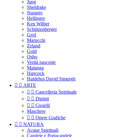
Jung
Sheldrake
Naranjo
Hellinger
Ken Wilber
Schützenberger
Grof
Marucchi
Zeland
Gold
Osho
Verità nascoste
Malanga
Hancock
Haidehoi David Simurgh


ARTE


Cancelleria Spirituale


Dipinti


Gioielli
Maschere


Opere Grafiche


NATURA
Acque Spirituali
Candele e Portacandele