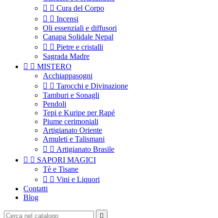


Cura del Corpo


Incensi
Oli essenziali e diffusori
Canapa Solidale Nepal


Pietre e cristalli
Sagrada Madre


MISTERO
Acchiappasogni


Tarocchi e Divinazione
Tamburi e Sonagli
Pendoli
Tepi e Kuripe per Rapé
Piume cerimoniali
Artigianato Oriente
Amuleti e Talismani


Artigianato Brasile


SAPORI MAGICI
Tè e Tisane


Vini e Liquori
Contatti
Blog
