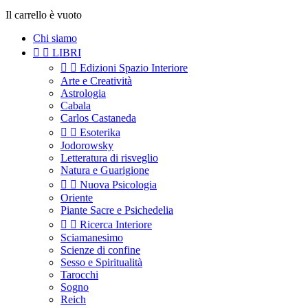
Il carrello è vuoto
Chi siamo


LIBRI


Edizioni Spazio Interiore
Arte e Creatività
Astrologia
Cabala
Carlos Castaneda


Esoterika
Jodorowsky
Letteratura di risveglio
Natura e Guarigione


Nuova Psicologia
Oriente
Piante Sacre e Psichedelia


Ricerca Interiore
Sciamanesimo
Scienze di confine
Sesso e Spiritualità
Tarocchi
Sogno
Reich