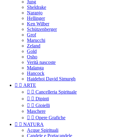
Jung
Sheldrake
Naranjo
Hellinger
Ken Wilber
Schützenberger
Grof
Marucchi
Zeland
Gold
Osho
Verità nascoste
Malanga
Hancock
Haidehoi David Simurgh


ARTE


Cancelleria Spirituale


Dipinti


Gioielli
Maschere


Opere Grafiche


NATURA
Acque Spirituali
Candele e Portacandele