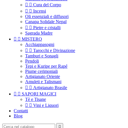


Cura del Corpo


Incensi
Oli essenziali e diffusori
Canapa Solidale Nepal


Pietre e cristalli
Sagrada Madre


MISTERO
Acchiappasogni


Tarocchi e Divinazione
Tamburi e Sonagli
Pendoli
Tepi e Kuripe per Rapé
Piume cerimoniali
Artigianato Oriente
Amuleti e Talismani


Artigianato Brasile


SAPORI MAGICI
Tè e Tisane


Vini e Liquori
Contatti
Blog
