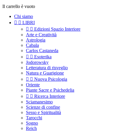
Il carrello è vuoto
Chi siamo


LIBRI


Edizioni Spazio Interiore
Arte e Creatività
Astrologia
Cabala
Carlos Castaneda


Esoterika
Jodorowsky
Letteratura di risveglio
Natura e Guarigione


Nuova Psicologia
Oriente
Piante Sacre e Psichedelia


Ricerca Interiore
Sciamanesimo
Scienze di confine
Sesso e Spiritualità
Tarocchi
Sogno
Reich