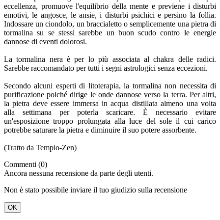
eccellenza, promuove l'equilibrio della mente e previene i disturbi
emotivi, le angosce, le ansie, i disturbi psichici e persino la follia.
Indossare un ciondolo, un braccialetto o semplicemente una pietra di
tormalina su se stessi sarebbe un buon scudo contro le energie
dannose di eventi dolorosi.
La tormalina nera è per lo più associata al chakra delle radici.
Sarebbe raccomandato per tutti i segni astrologici senza eccezioni.
Secondo alcuni esperti di litoterapia, la tormalina non necessita di
purificazione poiché dirige le onde dannose verso la terra. Per altri,
la pietra deve essere immersa in acqua distillata almeno una volta
alla settimana per poterla scaricare. È necessario evitare
un'esposizione troppo prolungata alla luce del sole il cui carico
potrebbe saturare la pietra e diminuire il suo potere assorbente.
(Tratto da Tempio-Zen)
Commenti (0)
Ancora nessuna recensione da parte degli utenti.
Non è stato possibile inviare il tuo giudizio sulla recensione
OK