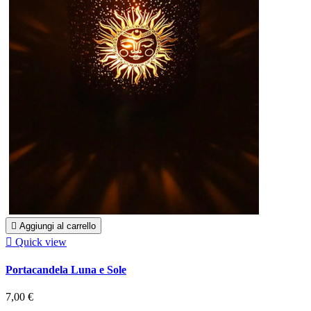

Aggiungi al carrello

Quick view
Portacandela Luna e Sole
7,00 €