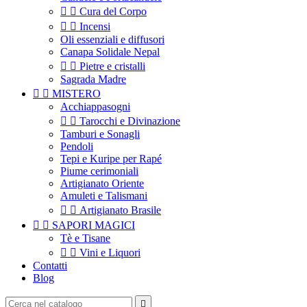


Cura del Corpo


Incensi
Oli essenziali e diffusori
Canapa Solidale Nepal


Pietre e cristalli
Sagrada Madre


MISTERO
Acchiappasogni


Tarocchi e Divinazione
Tamburi e Sonagli
Pendoli
Tepi e Kuripe per Rapé
Piume cerimoniali
Artigianato Oriente
Amuleti e Talismani


Artigianato Brasile


SAPORI MAGICI
Tè e Tisane


Vini e Liquori
Contatti
Blog
