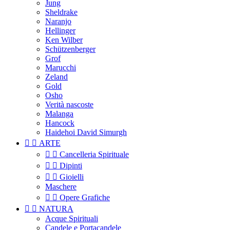
Jung
Sheldrake
Naranjo
Hellinger
Ken Wilber
Schützenberger
Grof
Marucchi
Zeland
Gold
Osho
Verità nascoste
Malanga
Hancock
Haidehoi David Simurgh


ARTE


Cancelleria Spirituale


Dipinti


Gioielli
Maschere


Opere Grafiche


NATURA
Acque Spirituali
Candele e Portacandele