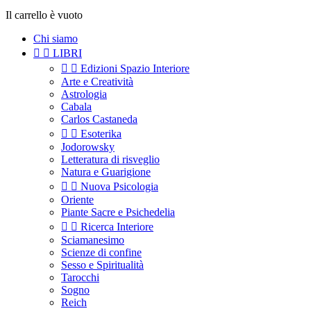
Il carrello è vuoto
Chi siamo


LIBRI


Edizioni Spazio Interiore
Arte e Creatività
Astrologia
Cabala
Carlos Castaneda


Esoterika
Jodorowsky
Letteratura di risveglio
Natura e Guarigione


Nuova Psicologia
Oriente
Piante Sacre e Psichedelia


Ricerca Interiore
Sciamanesimo
Scienze di confine
Sesso e Spiritualità
Tarocchi
Sogno
Reich