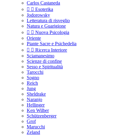
Carlos Castaneda


Esoterika
Jodorowsky
Letteratura di risveglio
Natura e Guarigione


Nuova Psicologia
Oriente
Piante Sacre e Psichedelia


Ricerca Interiore
Sciamanesimo
Scienze di confine
Sesso e Spiritualità
Tarocchi
Sogno
Reich
Jung
Sheldrake
Naranjo
Hellinger
Ken Wilber
Schützenberger
Grof
Marucchi
Zeland