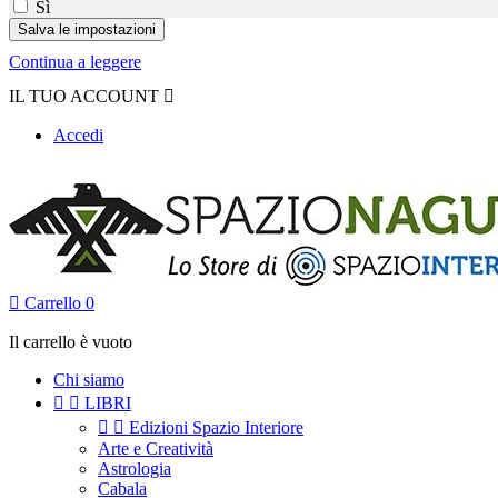
Sì
Continua a leggere
IL TUO ACCOUNT

Accedi

Carrello
0
Il carrello è vuoto
Chi siamo


LIBRI


Edizioni Spazio Interiore
Arte e Creatività
Astrologia
Cabala