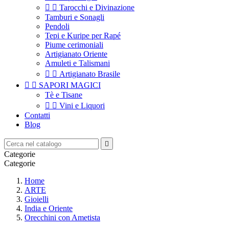


Tarocchi e Divinazione
Tamburi e Sonagli
Pendoli
Tepi e Kuripe per Rapé
Piume cerimoniali
Artigianato Oriente
Amuleti e Talismani


Artigianato Brasile


SAPORI MAGICI
Tè e Tisane


Vini e Liquori
Contatti
Blog

Categorie
Categorie
Home
ARTE
Gioielli
India e Oriente
Orecchini con Ametista