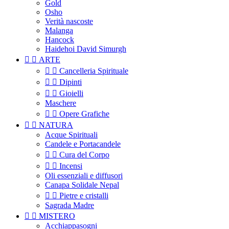
Gold
Osho
Verità nascoste
Malanga
Hancock
Haidehoi David Simurgh


ARTE


Cancelleria Spirituale


Dipinti


Gioielli
Maschere


Opere Grafiche


NATURA
Acque Spirituali
Candele e Portacandele


Cura del Corpo


Incensi
Oli essenziali e diffusori
Canapa Solidale Nepal


Pietre e cristalli
Sagrada Madre


MISTERO
Acchiappasogni