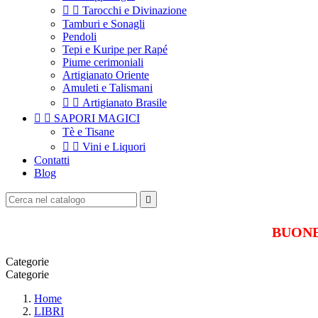


Tarocchi e Divinazione
Tamburi e Sonagli
Pendoli
Tepi e Kuripe per Rapé
Piume cerimoniali
Artigianato Oriente
Amuleti e Talismani


Artigianato Brasile


SAPORI MAGICI
Tè e Tisane


Vini e Liquori
Contatti
Blog

BUONE 
Categorie
Categorie
Home
LIBRI