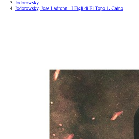
Jodorowsky
Jodorowsky, Jose Ladronn - I Figli di El Topo 1. Caino