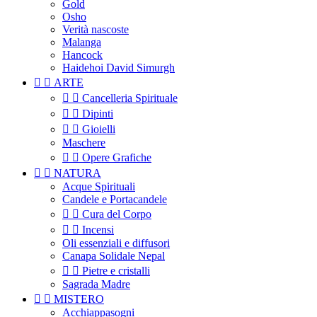
Gold
Osho
Verità nascoste
Malanga
Hancock
Haidehoi David Simurgh


ARTE


Cancelleria Spirituale


Dipinti


Gioielli
Maschere


Opere Grafiche


NATURA
Acque Spirituali
Candele e Portacandele


Cura del Corpo


Incensi
Oli essenziali e diffusori
Canapa Solidale Nepal


Pietre e cristalli
Sagrada Madre


MISTERO
Acchiappasogni