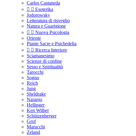
Carlos Castaneda


Esoterika
Jodorowsky
Letteratura di risveglio
Natura e Guarigione


Nuova Psicologia
Oriente
Piante Sacre e Psichedelia


Ricerca Interiore
Sciamanesimo
Scienze di confine
Sesso e Spiritualità
Tarocchi
Sogno
Reich
Jung
Sheldrake
Naranjo
Hellinger
Ken Wilber
Schützenberger
Grof
Marucchi
Zeland