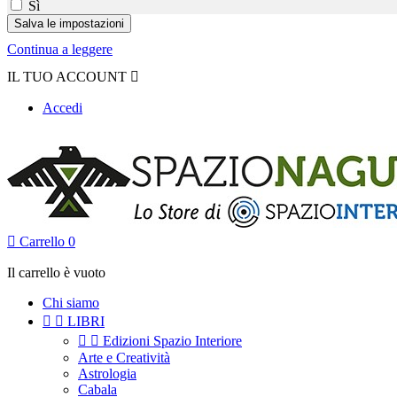
Sì
Continua a leggere
IL TUO ACCOUNT

Accedi

Carrello
0
Il carrello è vuoto
Chi siamo


LIBRI


Edizioni Spazio Interiore
Arte e Creatività
Astrologia
Cabala