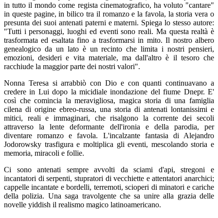
in tutto il mondo come regista cinematografico, ha voluto "cantare"
in queste pagine, in bilico tra il romanzo e la favola, la storia vera o
presunta dei suoi antenati paterni e materni. Spiega lo stesso autore:
"Tutti i personaggi, luoghi ed eventi sono reali. Ma questa realtà è
trasformata ed esaltata fino a trasformarsi in mito. Il nostro albero
genealogico da un lato è un recinto che limita i nostri pensieri,
emozioni, desideri e vita materiale, ma dall'altro è il tesoro che
racchiude la maggior parte dei nostri valori".
Nonna Teresa si arrabbiò con Dio e con quanti continuavano a
credere in Lui dopo la micidiale inondazione del fiume Dnepr. E'
così che comincia la meravigliosa, magica storia di una famiglia
cilena di origine ebreo-russa, una storia di antenati lontanissimi e
mitici, reali e immaginari, che risalgono la corrente dei secoli
attraverso la lente deformante dell'ironia e della parodia, per
diventare romanzo e favola. L'incalzante fantasia di Alejandro
Jodorowsky trasfigura e moltiplica gli eventi, mescolando storia e
memoria, miracoli e follie.
Ci sono antenati sempre avvolti da sciami d'api, stregoni e
incantatori di serpenti, stupratori di vecchiette e attentatori anarchici;
cappelle incantate e bordelli, terremoti, scioperi di minatori e cariche
della polizia. Una saga travolgente che sa unire alla grazia delle
novelle yiddish il realismo magico latinoamericano.