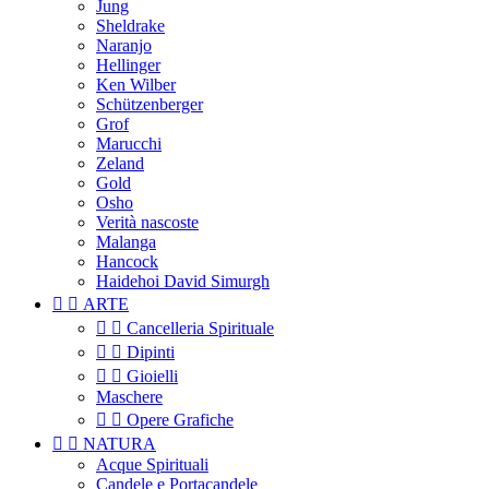
Jung
Sheldrake
Naranjo
Hellinger
Ken Wilber
Schützenberger
Grof
Marucchi
Zeland
Gold
Osho
Verità nascoste
Malanga
Hancock
Haidehoi David Simurgh


ARTE


Cancelleria Spirituale


Dipinti


Gioielli
Maschere


Opere Grafiche


NATURA
Acque Spirituali
Candele e Portacandele