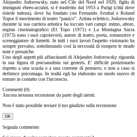
Alejandro Jodorowsky, nato nel Cile del Nord nel 1929, figlio di
immigrati ebreo-ucraini, si è trasferito dal 1953 a Parigi (città dove
risiede tuttora), dove ha fondato con Fernando Arrabal e Roland
Topor il movimento di teatro “panico”. Artista eclettico, Jodorowsky
durante la sua carriera artistica ha toccato vari campi: mimo, attore,
regista cinematografico (El Topo (1971) e La Montagna Sacra
(1973) sono i suoi capolavori), autore di teatro, poeta, romanziere e
sceneggiatore di fumetti. In tutti i suoi lavori l'aspetto visionario ha
sempre prevalso, sottolineando così la necessità di rompere le strade
note e prosaiche.
Uno degli aspetti più affascinanti di Alejandro Jodorowsky riguarda
la sua figura di psicoanalista sui generis. E' difficile posizionarlo
rispetto a una scuola o a una corrente di pensiero, e non a caso si
definisce psicomago. In realtà egli ha elaborato un modo nuovo di
entrare in contatto con l'inconscio.
Commenti (0)
Ancora nessuna recensione da parte degli utenti.
Non è stato possibile inviare il tuo giudizio sulla recensione
OK
Segnala commento