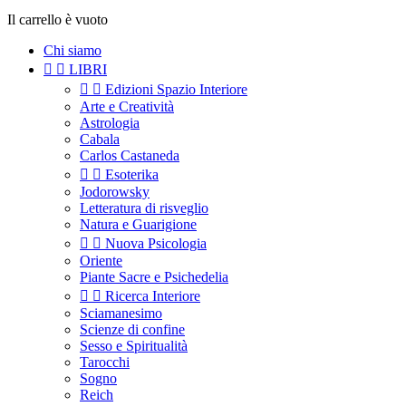
Il carrello è vuoto
Chi siamo


LIBRI


Edizioni Spazio Interiore
Arte e Creatività
Astrologia
Cabala
Carlos Castaneda


Esoterika
Jodorowsky
Letteratura di risveglio
Natura e Guarigione


Nuova Psicologia
Oriente
Piante Sacre e Psichedelia


Ricerca Interiore
Sciamanesimo
Scienze di confine
Sesso e Spiritualità
Tarocchi
Sogno
Reich