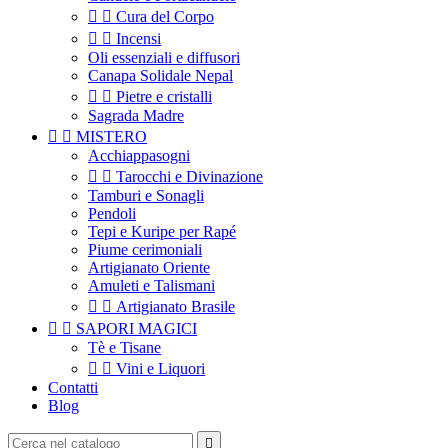


Cura del Corpo


Incensi
Oli essenziali e diffusori
Canapa Solidale Nepal


Pietre e cristalli
Sagrada Madre


MISTERO
Acchiappasogni


Tarocchi e Divinazione
Tamburi e Sonagli
Pendoli
Tepi e Kuripe per Rapé
Piume cerimoniali
Artigianato Oriente
Amuleti e Talismani


Artigianato Brasile


SAPORI MAGICI
Tè e Tisane


Vini e Liquori
Contatti
Blog
