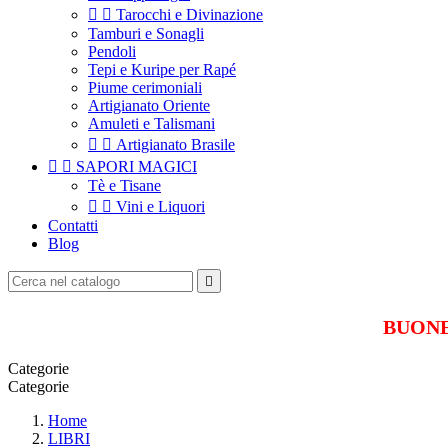


Tarocchi e Divinazione
Tamburi e Sonagli
Pendoli
Tepi e Kuripe per Rapé
Piume cerimoniali
Artigianato Oriente
Amuleti e Talismani


Artigianato Brasile


SAPORI MAGICI
Tè e Tisane


Vini e Liquori
Contatti
Blog

BUONE 
Categorie
Categorie
Home
LIBRI