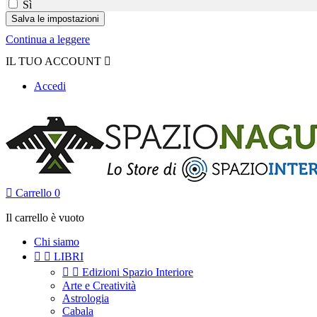
Sì
Continua a leggere
IL TUO ACCOUNT

Accedi

Carrello
0
Il carrello è vuoto
Chi siamo


LIBRI


Edizioni Spazio Interiore
Arte e Creatività
Astrologia
Cabala