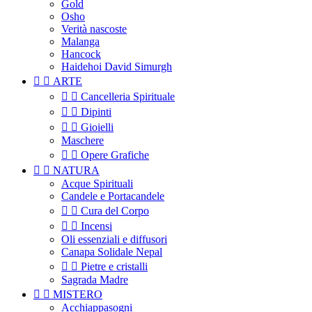
Gold
Osho
Verità nascoste
Malanga
Hancock
Haidehoi David Simurgh


ARTE


Cancelleria Spirituale


Dipinti


Gioielli
Maschere


Opere Grafiche


NATURA
Acque Spirituali
Candele e Portacandele


Cura del Corpo


Incensi
Oli essenziali e diffusori
Canapa Solidale Nepal


Pietre e cristalli
Sagrada Madre


MISTERO
Acchiappasogni