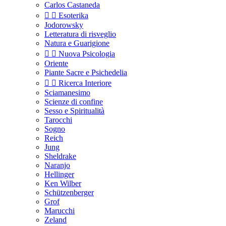
Carlos Castaneda


Esoterika
Jodorowsky
Letteratura di risveglio
Natura e Guarigione


Nuova Psicologia
Oriente
Piante Sacre e Psichedelia


Ricerca Interiore
Sciamanesimo
Scienze di confine
Sesso e Spiritualità
Tarocchi
Sogno
Reich
Jung
Sheldrake
Naranjo
Hellinger
Ken Wilber
Schützenberger
Grof
Marucchi
Zeland