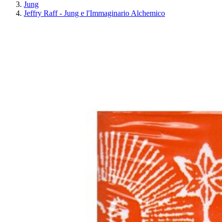
Jung
Jeffry Raff - Jung e l'Immaginario Alchemico