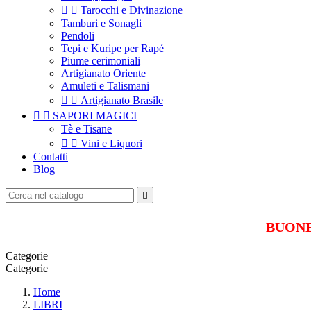


Tarocchi e Divinazione
Tamburi e Sonagli
Pendoli
Tepi e Kuripe per Rapé
Piume cerimoniali
Artigianato Oriente
Amuleti e Talismani


Artigianato Brasile


SAPORI MAGICI
Tè e Tisane


Vini e Liquori
Contatti
Blog

BUONE 
Categorie
Categorie
Home
LIBRI