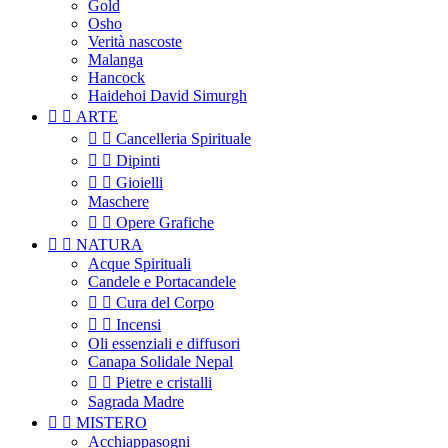
Gold
Osho
Verità nascoste
Malanga
Hancock
Haidehoi David Simurgh


ARTE


Cancelleria Spirituale


Dipinti


Gioielli
Maschere


Opere Grafiche


NATURA
Acque Spirituali
Candele e Portacandele


Cura del Corpo


Incensi
Oli essenziali e diffusori
Canapa Solidale Nepal


Pietre e cristalli
Sagrada Madre


MISTERO
Acchiappasogni