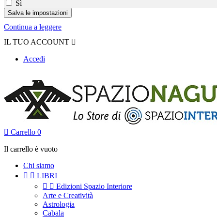
Sì
Continua a leggere
IL TUO ACCOUNT

Accedi

Carrello
0
Il carrello è vuoto
Chi siamo


LIBRI


Edizioni Spazio Interiore
Arte e Creatività
Astrologia
Cabala