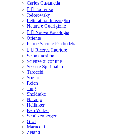
Carlos Castaneda


Esoterika
Jodorowsky
Letteratura di risveglio
Natura e Guarigione


Nuova Psicologia
Oriente
Piante Sacre e Psichedelia


Ricerca Interiore
Sciamanesimo
Scienze di confine
Sesso e Spiritualità
Tarocchi
Sogno
Reich
Jung
Sheldrake
Naranjo
Hellinger
Ken Wilber
Schützenberger
Grof
Marucchi
Zeland