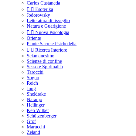
Carlos Castaneda


Esoterika
Jodorowsky
Letteratura di risveglio
Natura e Guarigione


Nuova Psicologia
Oriente
Piante Sacre e Psichedelia


Ricerca Interiore
Sciamanesimo
Scienze di confine
Sesso e Spiritualità
Tarocchi
Sogno
Reich
Jung
Sheldrake
Naranjo
Hellinger
Ken Wilber
Schützenberger
Grof
Marucchi
Zeland