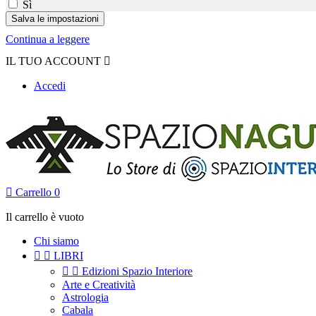
Sì
Continua a leggere
IL TUO ACCOUNT

Accedi

Carrello
0
Il carrello è vuoto
Chi siamo


LIBRI


Edizioni Spazio Interiore
Arte e Creatività
Astrologia
Cabala