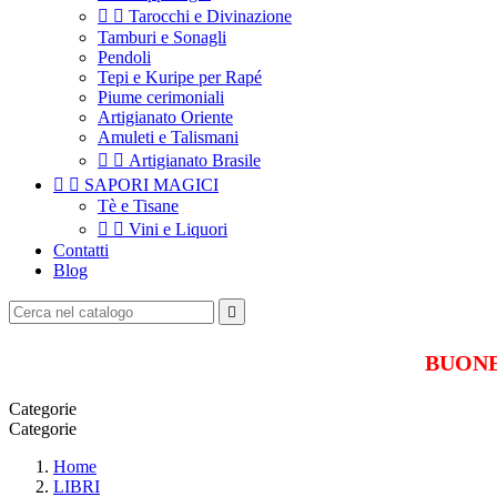


Tarocchi e Divinazione
Tamburi e Sonagli
Pendoli
Tepi e Kuripe per Rapé
Piume cerimoniali
Artigianato Oriente
Amuleti e Talismani


Artigianato Brasile


SAPORI MAGICI
Tè e Tisane


Vini e Liquori
Contatti
Blog

BUONE 
Categorie
Categorie
Home
LIBRI