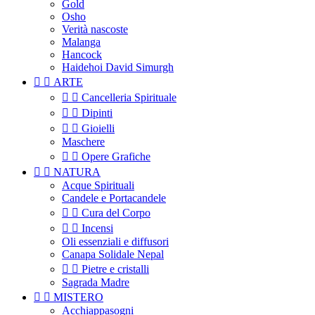
Gold
Osho
Verità nascoste
Malanga
Hancock
Haidehoi David Simurgh


ARTE


Cancelleria Spirituale


Dipinti


Gioielli
Maschere


Opere Grafiche


NATURA
Acque Spirituali
Candele e Portacandele


Cura del Corpo


Incensi
Oli essenziali e diffusori
Canapa Solidale Nepal


Pietre e cristalli
Sagrada Madre


MISTERO
Acchiappasogni