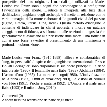
prospettiva del tutto originale. I materiali qui utilizzati da Marie-
Louise von Franz sono i sogni che accompagnano o prefigurano
l'avvicinarsi della morte. L'autrice li interpreta alla luce della
decifrazione junghiana degli archetipi, e li mette in relazione con le
varie immagini della morte elaborate dalle grandi civiltà del passato
(Egitto, Grecia, Persia, Cina, India). Questo metodo d'indagine le
consente di individuare in chi si appresta a morire un naturale
atteggiamento di fiducia, assai lontano dalle reazioni di angoscia che
generalmente si associano alla riflessione sulla morte. Una fiducia in
cui si può forse avvertire il presentimento di una imminente e
profonda trasformazione.
Marie-Louise von Franz (1915-1998), allieva e collaboratrice di
Jung, fu personalità di spicco dello junghismo internazionale. Presso
Bollati Boringhieri sono disponibili le sue opere principali: Le fiabe
interpretate (1980), Il femminile nella fiaba (1983), Alchimia (1984),
L’asino d’oro (1985), La morte e i sogni(1986), L’individuazione
nella fiaba (1987), I miti di creazione(1989), Le visioni di Niklaus
von Flüe (1991), Psiche e materia(1992), L’Ombra e il male nella
fiaba (1995) e Il mito di Jung(2014).
Commenti (0)
Ancora nessuna recensione da parte degli utenti.