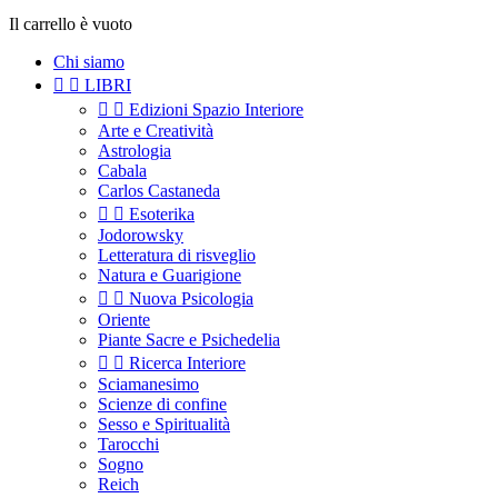
Il carrello è vuoto
Chi siamo


LIBRI


Edizioni Spazio Interiore
Arte e Creatività
Astrologia
Cabala
Carlos Castaneda


Esoterika
Jodorowsky
Letteratura di risveglio
Natura e Guarigione


Nuova Psicologia
Oriente
Piante Sacre e Psichedelia


Ricerca Interiore
Sciamanesimo
Scienze di confine
Sesso e Spiritualità
Tarocchi
Sogno
Reich