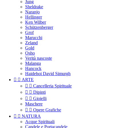
Jung
Sheldrake
Naranjo
Hellinger
Ken Wilber
Schützenberger
Grof
Marucchi
Zeland
Gold
Osho
Verità nascoste
Malanga
Hancock
Haidehoi David Simurgh


ARTE


Cancelleria Spirituale


Dipinti


Gioielli
Maschere


Opere Grafiche


NATURA
Acque Spirituali
Candele e Portacandele