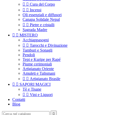


Cura del Corpo


Incensi
Oli essenziali e diffusori
Canapa Solidale Nepal


Pietre e cristalli
Sagrada Madre


MISTERO
Acchiappasogni


Tarocchi e Divinazione
Tamburi e Sonagli
Pendoli
Tepi e Kuripe per Rapé
Piume cerimoniali
Artigianato Oriente
Amuleti e Talismani


Artigianato Brasile


SAPORI MAGICI
Tè e Tisane


Vini e Liquori
Contatti
Blog
