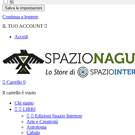
Sì
Continua a leggere
IL TUO ACCOUNT

Accedi

Carrello
0
Il carrello è vuoto
Chi siamo


LIBRI


Edizioni Spazio Interiore
Arte e Creatività
Astrologia
Cabala