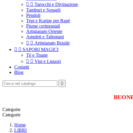


Tarocchi e Divinazione
Tamburi e Sonagli
Pendoli
Tepi e Kuripe per Rapé
Piume cerimoniali
Artigianato Oriente
Amuleti e Talismani


Artigianato Brasile


SAPORI MAGICI
Tè e Tisane


Vini e Liquori
Contatti
Blog

BUONE 
Categorie
Categorie
Home
LIBRI