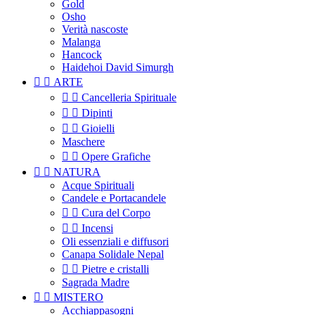
Gold
Osho
Verità nascoste
Malanga
Hancock
Haidehoi David Simurgh


ARTE


Cancelleria Spirituale


Dipinti


Gioielli
Maschere


Opere Grafiche


NATURA
Acque Spirituali
Candele e Portacandele


Cura del Corpo


Incensi
Oli essenziali e diffusori
Canapa Solidale Nepal


Pietre e cristalli
Sagrada Madre


MISTERO
Acchiappasogni