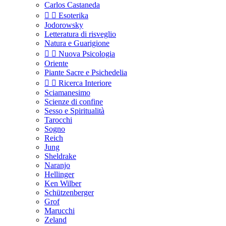
Carlos Castaneda


Esoterika
Jodorowsky
Letteratura di risveglio
Natura e Guarigione


Nuova Psicologia
Oriente
Piante Sacre e Psichedelia


Ricerca Interiore
Sciamanesimo
Scienze di confine
Sesso e Spiritualità
Tarocchi
Sogno
Reich
Jung
Sheldrake
Naranjo
Hellinger
Ken Wilber
Schützenberger
Grof
Marucchi
Zeland