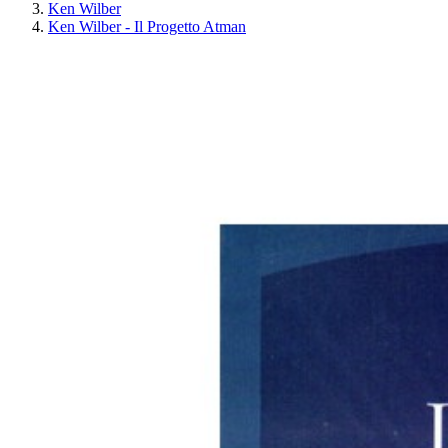
Ken Wilber
Ken Wilber - Il Progetto Atman