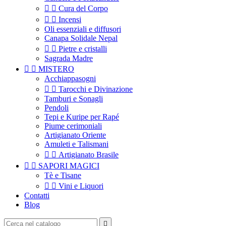


Cura del Corpo


Incensi
Oli essenziali e diffusori
Canapa Solidale Nepal


Pietre e cristalli
Sagrada Madre


MISTERO
Acchiappasogni


Tarocchi e Divinazione
Tamburi e Sonagli
Pendoli
Tepi e Kuripe per Rapé
Piume cerimoniali
Artigianato Oriente
Amuleti e Talismani


Artigianato Brasile


SAPORI MAGICI
Tè e Tisane


Vini e Liquori
Contatti
Blog
