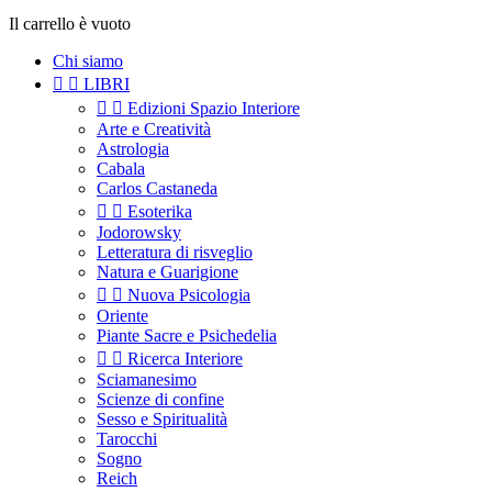
Il carrello è vuoto
Chi siamo


LIBRI


Edizioni Spazio Interiore
Arte e Creatività
Astrologia
Cabala
Carlos Castaneda


Esoterika
Jodorowsky
Letteratura di risveglio
Natura e Guarigione


Nuova Psicologia
Oriente
Piante Sacre e Psichedelia


Ricerca Interiore
Sciamanesimo
Scienze di confine
Sesso e Spiritualità
Tarocchi
Sogno
Reich