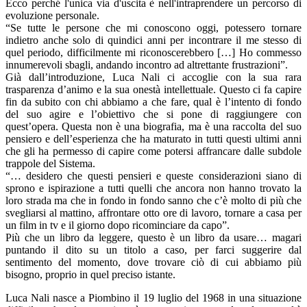
Ecco perché l'unica via d'uscita è nell'intraprendere un percorso di
evoluzione personale.
“Se tutte le persone che mi conoscono oggi, potessero tornare
indietro anche solo di quindici anni per incontrare il me stesso di
quel periodo, difficilmente mi riconoscerebbero […] Ho commesso
innumerevoli sbagli, andando incontro ad altrettante frustrazioni”.
Già dall’introduzione, Luca Nali ci accoglie con la sua rara
trasparenza d’animo e la sua onestà intellettuale. Questo ci fa capire
fin da subito con chi abbiamo a che fare, qual è l’intento di fondo
del suo agire e l’obiettivo che si pone di raggiungere con
quest’opera. Questa non è una biografia, ma è una raccolta del suo
pensiero e dell’esperienza che ha maturato in tutti questi ultimi anni
che gli ha permesso di capire come potersi affrancare dalle subdole
trappole del Sistema.
“… desidero che questi pensieri e queste considerazioni siano di
sprono e ispirazione a tutti quelli che ancora non hanno trovato la
loro strada ma che in fondo in fondo sanno che c’è molto di più che
svegliarsi al mattino, affrontare otto ore di lavoro, tornare a casa per
un film in tv e il giorno dopo ricominciare da capo”.
Più che un libro da leggere, questo è un libro da usare… magari
puntando il dito su un titolo a caso, per farci suggerire dal
sentimento del momento, dove trovare ciò di cui abbiamo più
bisogno, proprio in quel preciso istante.
Luca Nali nasce a Piombino il 19 luglio del 1968 in una situazione