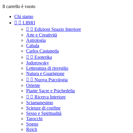
Il carrello è vuoto
Chi siamo


LIBRI


Edizioni Spazio Interiore
Arte e Creatività
Astrologia
Cabala
Carlos Castaneda


Esoterika
Jodorowsky
Letteratura di risveglio
Natura e Guarigione


Nuova Psicologia
Oriente
Piante Sacre e Psichedelia


Ricerca Interiore
Sciamanesimo
Scienze di confine
Sesso e Spiritualità
Tarocchi
Sogno
Reich