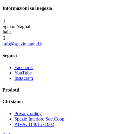
Informazioni sul negozio

Spazio Nagual
Italia

info@spazionagual.it
Seguici
Facebook
YouTube
Instagram
Prodotti
Chi siamo
Privacy policy
Spazio Interiore Soc.Coop
P.IVA. 11401571002