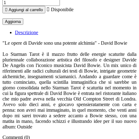

Disponibile

Aggiungi al carrello
Descrizione
"Le opere di Davide sono una potente alchimia" - David Bowie
Lo Starman Tarot è il mazzo frutto delle energie scaturite dalla
pluriennale collaborazione artistica del filosofo e designer Davide
De Angelis con l'iconico musicista David Bowie. Un mix unico di
riferimenti alle radici culturali dei testi di Bowie, intrigate geometrie
alchemiche, insegnamenti sciamanici. Andando a guardare come è
tutto cominciato, quella scintilla immaginifica che si sarebbe un
giorno consolidata nello Starman Tarot è scaturita nel momento in
cui la figura spettrale di David Bowie è entrata nel ristorante italiano
che mio padre aveva nella vecchia Old Compton Street di Londra.
Avevo solo dieci anni, e giocavo spensieratamente con carta e
penna: non avrei mai immaginato, in quel momento, che venti anni
dopo mi sarei trovato a sedere accanto a Bowie stesso, con una
matita in mano, facendo schizzi e illustrando idee per il suo nuovo
album: Outside
Commenti (0)