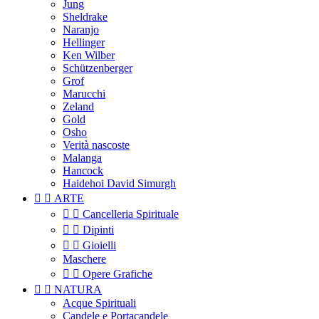
Jung
Sheldrake
Naranjo
Hellinger
Ken Wilber
Schützenberger
Grof
Marucchi
Zeland
Gold
Osho
Verità nascoste
Malanga
Hancock
Haidehoi David Simurgh


ARTE


Cancelleria Spirituale


Dipinti


Gioielli
Maschere


Opere Grafiche


NATURA
Acque Spirituali
Candele e Portacandele