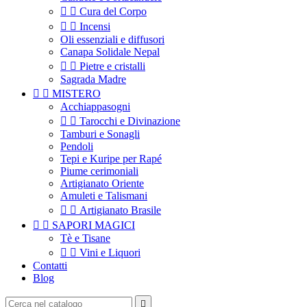


Cura del Corpo


Incensi
Oli essenziali e diffusori
Canapa Solidale Nepal


Pietre e cristalli
Sagrada Madre


MISTERO
Acchiappasogni


Tarocchi e Divinazione
Tamburi e Sonagli
Pendoli
Tepi e Kuripe per Rapé
Piume cerimoniali
Artigianato Oriente
Amuleti e Talismani


Artigianato Brasile


SAPORI MAGICI
Tè e Tisane


Vini e Liquori
Contatti
Blog
