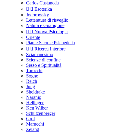
Carlos Castaneda


Esoterika
Jodorowsky
Letteratura di risveglio
Natura e Guarigione


Nuova Psicologia
Oriente
Piante Sacre e Psichedelia


Ricerca Interiore
Sciamanesimo
Scienze di confine
Sesso e Spiritualità
Tarocchi
Sogno
Reich
Jung
Sheldrake
Naranjo
Hellinger
Ken Wilber
Schützenberger
Grof
Marucchi
Zeland