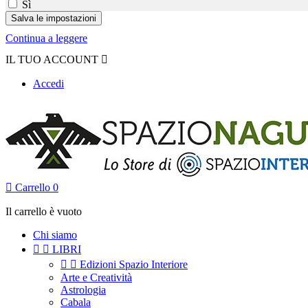
Sì
Continua a leggere
IL TUO ACCOUNT

Accedi

Carrello
0
Il carrello è vuoto
Chi siamo


LIBRI


Edizioni Spazio Interiore
Arte e Creatività
Astrologia
Cabala