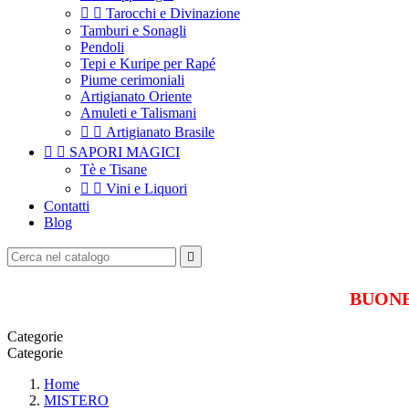


Tarocchi e Divinazione
Tamburi e Sonagli
Pendoli
Tepi e Kuripe per Rapé
Piume cerimoniali
Artigianato Oriente
Amuleti e Talismani


Artigianato Brasile


SAPORI MAGICI
Tè e Tisane


Vini e Liquori
Contatti
Blog

BUONE 
Categorie
Categorie
Home
MISTERO