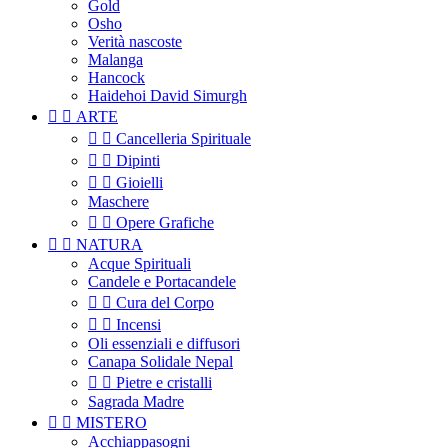
Gold
Osho
Verità nascoste
Malanga
Hancock
Haidehoi David Simurgh


ARTE


Cancelleria Spirituale


Dipinti


Gioielli
Maschere


Opere Grafiche


NATURA
Acque Spirituali
Candele e Portacandele


Cura del Corpo


Incensi
Oli essenziali e diffusori
Canapa Solidale Nepal


Pietre e cristalli
Sagrada Madre


MISTERO
Acchiappasogni