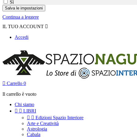
Sì
Continua a leggere
IL TUO ACCOUNT

Accedi

Carrello
0
Il carrello è vuoto
Chi siamo


LIBRI


Edizioni Spazio Interiore
Arte e Creatività
Astrologia
Cabala