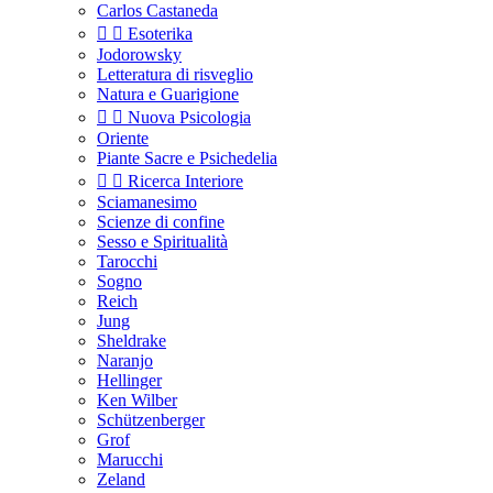
Carlos Castaneda


Esoterika
Jodorowsky
Letteratura di risveglio
Natura e Guarigione


Nuova Psicologia
Oriente
Piante Sacre e Psichedelia


Ricerca Interiore
Sciamanesimo
Scienze di confine
Sesso e Spiritualità
Tarocchi
Sogno
Reich
Jung
Sheldrake
Naranjo
Hellinger
Ken Wilber
Schützenberger
Grof
Marucchi
Zeland