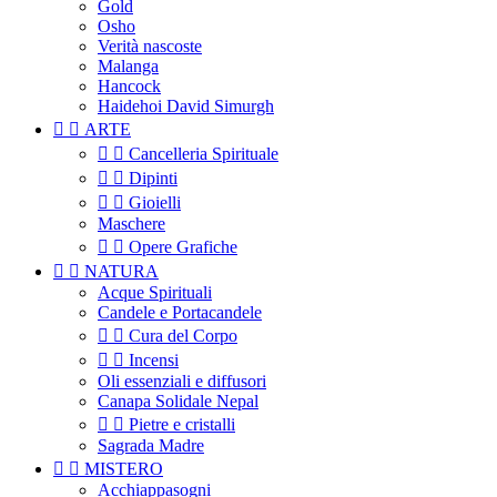
Gold
Osho
Verità nascoste
Malanga
Hancock
Haidehoi David Simurgh


ARTE


Cancelleria Spirituale


Dipinti


Gioielli
Maschere


Opere Grafiche


NATURA
Acque Spirituali
Candele e Portacandele


Cura del Corpo


Incensi
Oli essenziali e diffusori
Canapa Solidale Nepal


Pietre e cristalli
Sagrada Madre


MISTERO
Acchiappasogni