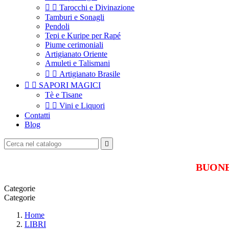


Tarocchi e Divinazione
Tamburi e Sonagli
Pendoli
Tepi e Kuripe per Rapé
Piume cerimoniali
Artigianato Oriente
Amuleti e Talismani


Artigianato Brasile


SAPORI MAGICI
Tè e Tisane


Vini e Liquori
Contatti
Blog

BUONE 
Categorie
Categorie
Home
LIBRI