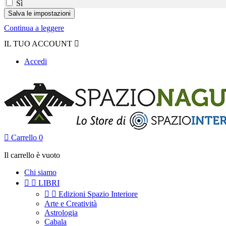
Sì
Continua a leggere
IL TUO ACCOUNT

Accedi

Carrello
0
Il carrello è vuoto
Chi siamo


LIBRI


Edizioni Spazio Interiore
Arte e Creatività
Astrologia
Cabala