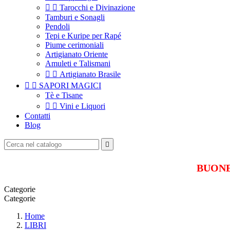


Tarocchi e Divinazione
Tamburi e Sonagli
Pendoli
Tepi e Kuripe per Rapé
Piume cerimoniali
Artigianato Oriente
Amuleti e Talismani


Artigianato Brasile


SAPORI MAGICI
Tè e Tisane


Vini e Liquori
Contatti
Blog

BUONE 
Categorie
Categorie
Home
LIBRI