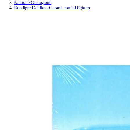
Natura e Guarigione
Ruediger Dahlke - Curarsi con il Digiuno