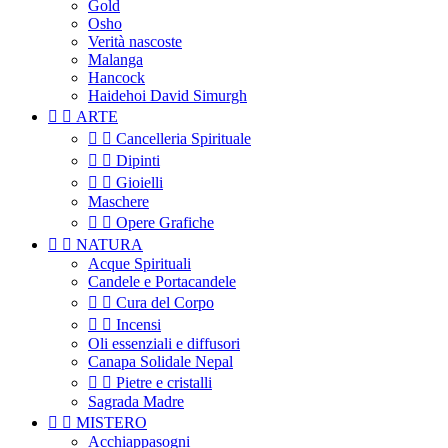
Gold
Osho
Verità nascoste
Malanga
Hancock
Haidehoi David Simurgh


ARTE


Cancelleria Spirituale


Dipinti


Gioielli
Maschere


Opere Grafiche


NATURA
Acque Spirituali
Candele e Portacandele


Cura del Corpo


Incensi
Oli essenziali e diffusori
Canapa Solidale Nepal


Pietre e cristalli
Sagrada Madre


MISTERO
Acchiappasogni