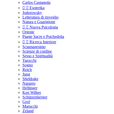
Carlos Castaneda


Esoterika
Jodorowsky
Letteratura di risveglio
Natura e Guarigione


Nuova Psicologia
Oriente
Piante Sacre e Psichedelia


Ricerca Interiore
Sciamanesimo
Scienze di confine
Sesso e Spiritualità
Tarocchi
Sogno
Reich
Jung
Sheldrake
Naranjo
Hellinger
Ken Wilber
Schützenberger
Grof
Marucchi
Zeland