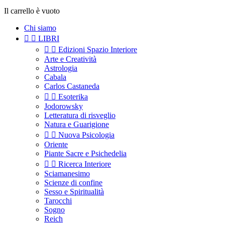
Il carrello è vuoto
Chi siamo


LIBRI


Edizioni Spazio Interiore
Arte e Creatività
Astrologia
Cabala
Carlos Castaneda


Esoterika
Jodorowsky
Letteratura di risveglio
Natura e Guarigione


Nuova Psicologia
Oriente
Piante Sacre e Psichedelia


Ricerca Interiore
Sciamanesimo
Scienze di confine
Sesso e Spiritualità
Tarocchi
Sogno
Reich