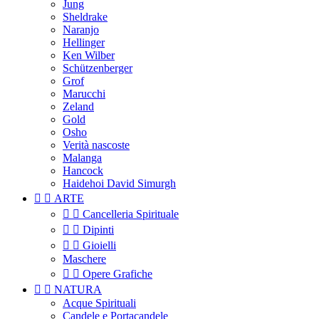
Jung
Sheldrake
Naranjo
Hellinger
Ken Wilber
Schützenberger
Grof
Marucchi
Zeland
Gold
Osho
Verità nascoste
Malanga
Hancock
Haidehoi David Simurgh


ARTE


Cancelleria Spirituale


Dipinti


Gioielli
Maschere


Opere Grafiche


NATURA
Acque Spirituali
Candele e Portacandele