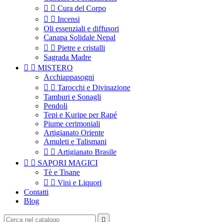


Cura del Corpo


Incensi
Oli essenziali e diffusori
Canapa Solidale Nepal


Pietre e cristalli
Sagrada Madre


MISTERO
Acchiappasogni


Tarocchi e Divinazione
Tamburi e Sonagli
Pendoli
Tepi e Kuripe per Rapé
Piume cerimoniali
Artigianato Oriente
Amuleti e Talismani


Artigianato Brasile


SAPORI MAGICI
Tè e Tisane


Vini e Liquori
Contatti
Blog
