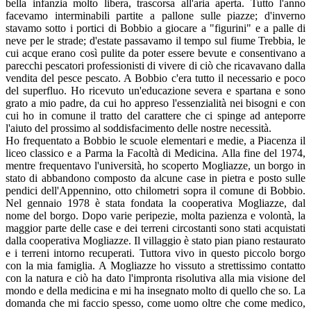
bella infanzia molto libera, trascorsa all'aria aperta. Tutto l'anno
facevamo interminabili partite a pallone sulle piazze; d'inverno
stavamo sotto i portici di Bobbio a giocare a "figurini" e a palle di
neve per le strade; d'estate passavamo il tempo sul fiume Trebbia, le
cui acque erano così pulite da poter essere bevute e consentivano a
parecchi pescatori professionisti di vivere di ciò che ricavavano dalla
vendita del pesce pescato. A Bobbio c'era tutto il necessario e poco
del superfluo. Ho ricevuto un'educazione severa e spartana e sono
grato a mio padre, da cui ho appreso l'essenzialità nei bisogni e con
cui ho in comune il tratto del carattere che ci spinge ad anteporre
l'aiuto del prossimo al soddisfacimento delle nostre necessità.
Ho frequentato a Bobbio le scuole elementari e medie, a Piacenza il
liceo classico e a Parma la Facoltà di Medicina. Alla fine del 1974,
mentre frequentavo l'università, ho scoperto Mogliazze, un borgo in
stato di abbandono composto da alcune case in pietra e posto sulle
pendici dell'Appennino, otto chilometri sopra il comune di Bobbio.
Nel gennaio 1978 è stata fondata la cooperativa Mogliazze, dal
nome del borgo. Dopo varie peripezie, molta pazienza e volontà, la
maggior parte delle case e dei terreni circostanti sono stati acquistati
dalla cooperativa Mogliazze. Il villaggio è stato pian piano restaurato
e i terreni intorno recuperati. Tuttora vivo in questo piccolo borgo
con la mia famiglia. A Mogliazze ho vissuto a strettissimo contatto
con la natura e ciò ha dato l'impronta risolutiva alla mia visione del
mondo e della medicina e mi ha insegnato molto di quello che so. La
domanda che mi faccio spesso, come uomo oltre che come medico,