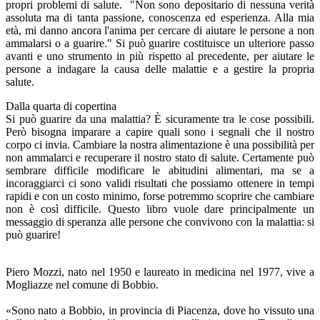
propri problemi di salute. "Non sono depositario di nessuna verità
assoluta ma di tanta passione, conoscenza ed esperienza. Alla mia
età, mi danno ancora l'anima per cercare di aiutare le persone a non
ammalarsi o a guarire." Si può guarire costituisce un ulteriore passo
avanti e uno strumento in più rispetto al precedente, per aiutare le
persone a indagare la causa delle malattie e a gestire la propria
salute.
Dalla quarta di copertina
Si può guarire da una malattia? È sicuramente tra le cose possibili.
Però bisogna imparare a capire quali sono i segnali che il nostro
corpo ci invia. Cambiare la nostra alimentazione è una possibilità per
non ammalarci e recuperare il nostro stato di salute. Certamente può
sembrare difficile modificare le abitudini alimentari, ma se a
incoraggiarci ci sono validi risultati che possiamo ottenere in tempi
rapidi e con un costo minimo, forse potremmo scoprire che cambiare
non è così difficile. Questo libro vuole dare principalmente un
messaggio di speranza alle persone che convivono con la malattia: si
può guarire!
Piero Mozzi, nato nel 1950 e laureato in medicina nel 1977, vive a
Mogliazze nel comune di Bobbio.
«Sono nato a Bobbio, in provincia di Piacenza, dove ho vissuto una