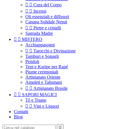


Cura del Corpo


Incensi
Oli essenziali e diffusori
Canapa Solidale Nepal


Pietre e cristalli
Sagrada Madre


MISTERO
Acchiappasogni


Tarocchi e Divinazione
Tamburi e Sonagli
Pendoli
Tepi e Kuripe per Rapé
Piume cerimoniali
Artigianato Oriente
Amuleti e Talismani


Artigianato Brasile


SAPORI MAGICI
Tè e Tisane


Vini e Liquori
Contatti
Blog
