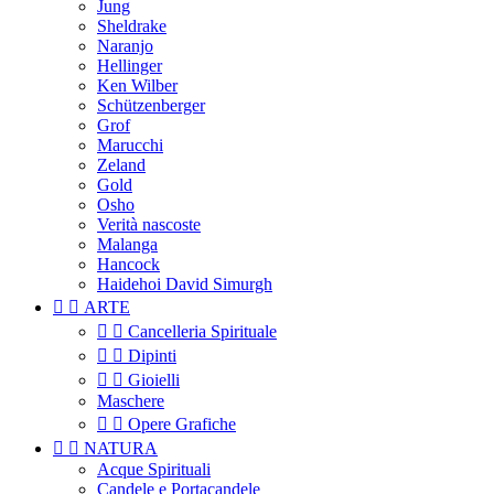
Jung
Sheldrake
Naranjo
Hellinger
Ken Wilber
Schützenberger
Grof
Marucchi
Zeland
Gold
Osho
Verità nascoste
Malanga
Hancock
Haidehoi David Simurgh


ARTE


Cancelleria Spirituale


Dipinti


Gioielli
Maschere


Opere Grafiche


NATURA
Acque Spirituali
Candele e Portacandele