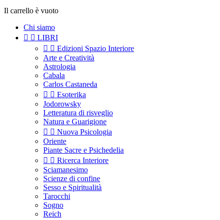
Il carrello è vuoto
Chi siamo


LIBRI


Edizioni Spazio Interiore
Arte e Creatività
Astrologia
Cabala
Carlos Castaneda


Esoterika
Jodorowsky
Letteratura di risveglio
Natura e Guarigione


Nuova Psicologia
Oriente
Piante Sacre e Psichedelia


Ricerca Interiore
Sciamanesimo
Scienze di confine
Sesso e Spiritualità
Tarocchi
Sogno
Reich