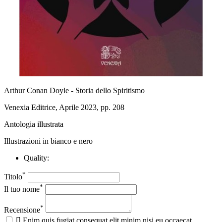
Arthur Conan Doyle - Storia dello Spiritismo
Venexia Editrice, Aprile 2023, pp. 208
Antologia illustrata
Illustrazioni in bianco e nero
Quality:
*
Titolo
*
Il tuo nome
*
Recensione

Enim quis fugiat consequat elit minim nisi eu occaecat