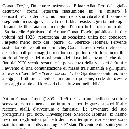
Conan Doyle, l'inventore insieme ad Edgar Allan Poe del "giallo
deduttivo", forma letteraria riassumibile in: "il mistero è
conoscibile", ha dedicato molti anni della sua vita alla diffusione del
eseguente messaggio: la vita nell'aldilà esiste. Questa antologia,
riccamente illustrata con immagini d’epoca in bianco e nero della
“Storia dello Spiritismo” di Arthur Conan Doyle, pubblicata in due
volumi nel 1926, rappresenta un’occasione unica per conoscere
l’aspetto meno noto del “padre” di Sherlock Holmes. Fervente
sostenitore delle dottrine spiritiche, Conan Doyle rivela i retroscena
dei principali personaggi e medium del periodo e le loro incredibili
storie all’origine del movimento dei “tavolini danzanti”, che dalla
fine del XIX secolo sostenne la persistenza della vita dei defunti e
l’avvento di una comunicazione di massa tra l’umanità e gli spiriti,
attraverso “sedute” e “canalizzazioni”. Lo Spiritismo continua, fino
a oggi, ad attirare la fede di milioni di persone, certe di ricevere
messaggi e aiuto dai loro cari che si trovano nell’aldilà.
Arthur Conan Doyle (1859 – 1930) è stato un medico e scrittore
scozzese, estremamente noto in tutto il mondo grazie ai suoi libri e
racconti gialli, d'avventura e fantastici. Le avventure del suo
protagonista più noto, l'investigatore Sherlock Holmes, lo hanno
reso uno degli autori più letti dei nostri tempi e le sue opere sono
state tradotte in tantissime lingue. E' stato l'inventore del sottogenere