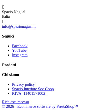

Spazio Nagual
Italia

info@spazionagual.it
Seguici
Facebook
YouTube
Instagram
Prodotti
Chi siamo
Privacy policy
Spazio Interiore Soc.Coop
P.IVA. 11401571002
Richiesta recesso
© 2026 - Ecommerce software by PrestaShop™