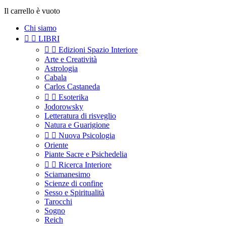
Il carrello è vuoto
Chi siamo


LIBRI


Edizioni Spazio Interiore
Arte e Creatività
Astrologia
Cabala
Carlos Castaneda


Esoterika
Jodorowsky
Letteratura di risveglio
Natura e Guarigione


Nuova Psicologia
Oriente
Piante Sacre e Psichedelia


Ricerca Interiore
Sciamanesimo
Scienze di confine
Sesso e Spiritualità
Tarocchi
Sogno
Reich