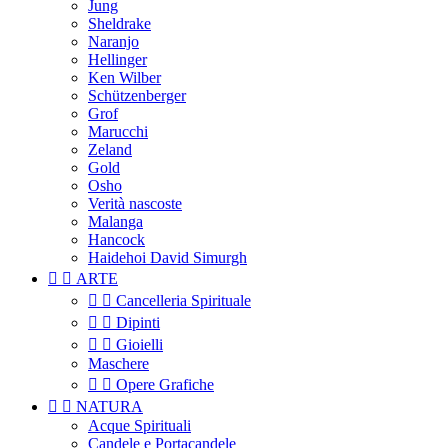
Jung
Sheldrake
Naranjo
Hellinger
Ken Wilber
Schützenberger
Grof
Marucchi
Zeland
Gold
Osho
Verità nascoste
Malanga
Hancock
Haidehoi David Simurgh


ARTE


Cancelleria Spirituale


Dipinti


Gioielli
Maschere


Opere Grafiche


NATURA
Acque Spirituali
Candele e Portacandele