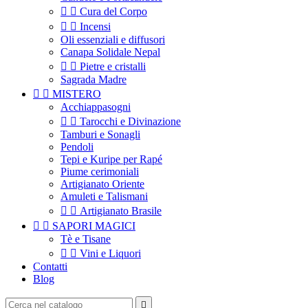


Cura del Corpo


Incensi
Oli essenziali e diffusori
Canapa Solidale Nepal


Pietre e cristalli
Sagrada Madre


MISTERO
Acchiappasogni


Tarocchi e Divinazione
Tamburi e Sonagli
Pendoli
Tepi e Kuripe per Rapé
Piume cerimoniali
Artigianato Oriente
Amuleti e Talismani


Artigianato Brasile


SAPORI MAGICI
Tè e Tisane


Vini e Liquori
Contatti
Blog
