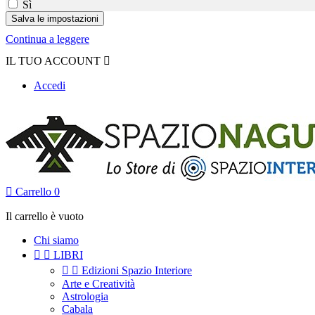
Sì
Continua a leggere
IL TUO ACCOUNT

Accedi

Carrello
0
Il carrello è vuoto
Chi siamo


LIBRI


Edizioni Spazio Interiore
Arte e Creatività
Astrologia
Cabala