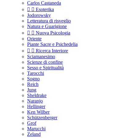
Carlos Castaneda


Esoterika
Jodorowsky
Letteratura di risveglio
Natura e Guarigione


Nuova Psicologia
Oriente
Piante Sacre e Psichedelia


Ricerca Interiore
Sciamanesimo
Scienze di confine
Sesso e Spiritualità
Tarocchi
Sogno
Reich
Jung
Sheldrake
Naranjo
Hellinger
Ken Wilber
Schützenberger
Grof
Marucchi
Zeland