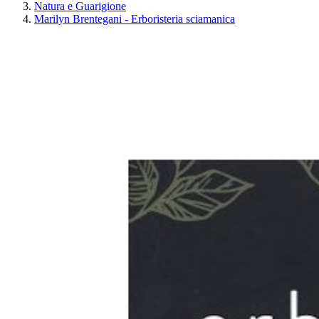
Natura e Guarigione
Marilyn Brentegani - Erboristeria sciamanica