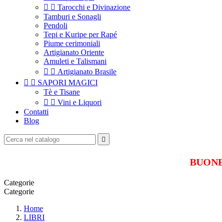


Tarocchi e Divinazione
Tamburi e Sonagli
Pendoli
Tepi e Kuripe per Rapé
Piume cerimoniali
Artigianato Oriente
Amuleti e Talismani


Artigianato Brasile


SAPORI MAGICI
Tè e Tisane


Vini e Liquori
Contatti
Blog

BUONE 
Categorie
Categorie
Home
LIBRI