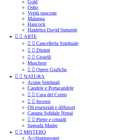
Gold
Osho
Verità nascoste
Malanga
Hancock
Haidehoi David Simurgh


ARTE


Cancelleria Spirituale


Dipinti


Gioielli
Maschere


Opere Grafiche


NATURA
Acque Spirituali
Candele e Portacandele


Cura del Corpo


Incensi
Oli essenziali e diffusori
Canapa Solidale Nepal


Pietre e cristalli
Sagrada Madre


MISTERO
Acchiappasogni