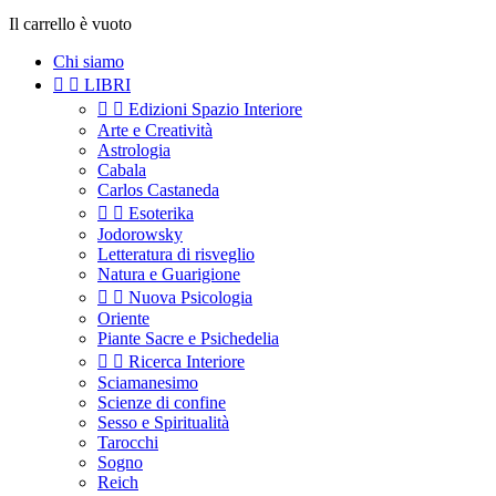
Il carrello è vuoto
Chi siamo


LIBRI


Edizioni Spazio Interiore
Arte e Creatività
Astrologia
Cabala
Carlos Castaneda


Esoterika
Jodorowsky
Letteratura di risveglio
Natura e Guarigione


Nuova Psicologia
Oriente
Piante Sacre e Psichedelia


Ricerca Interiore
Sciamanesimo
Scienze di confine
Sesso e Spiritualità
Tarocchi
Sogno
Reich