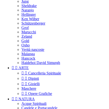
Jung
Sheldrake
Naranjo
Hellinger
Ken Wilber
Schützenberger
Grof
Marucchi
Zeland
Gold
Osho
Verità nascoste
Malanga
Hancock
Haidehoi David Simurgh


ARTE


Cancelleria Spirituale


Dipinti


Gioielli
Maschere


Opere Grafiche


NATURA
Acque Spirituali
Candele e Portacandele