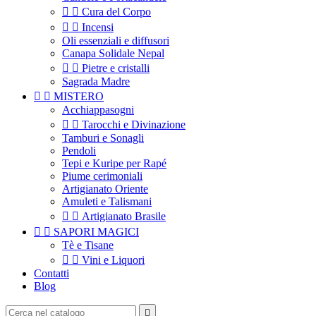


Cura del Corpo


Incensi
Oli essenziali e diffusori
Canapa Solidale Nepal


Pietre e cristalli
Sagrada Madre


MISTERO
Acchiappasogni


Tarocchi e Divinazione
Tamburi e Sonagli
Pendoli
Tepi e Kuripe per Rapé
Piume cerimoniali
Artigianato Oriente
Amuleti e Talismani


Artigianato Brasile


SAPORI MAGICI
Tè e Tisane


Vini e Liquori
Contatti
Blog
