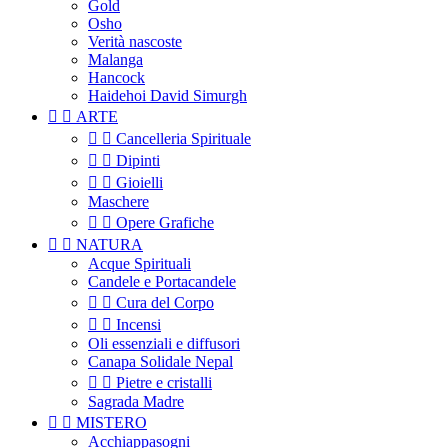
Gold
Osho
Verità nascoste
Malanga
Hancock
Haidehoi David Simurgh


ARTE


Cancelleria Spirituale


Dipinti


Gioielli
Maschere


Opere Grafiche


NATURA
Acque Spirituali
Candele e Portacandele


Cura del Corpo


Incensi
Oli essenziali e diffusori
Canapa Solidale Nepal


Pietre e cristalli
Sagrada Madre


MISTERO
Acchiappasogni