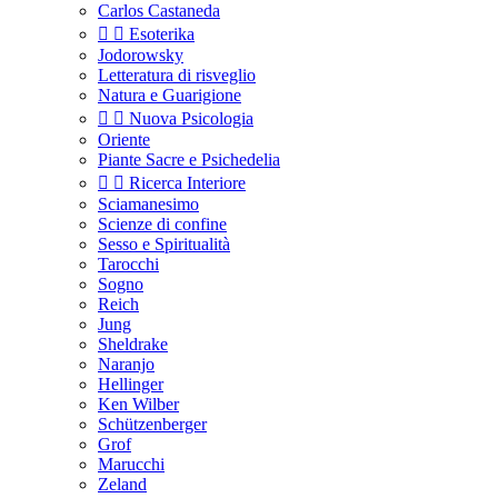
Carlos Castaneda


Esoterika
Jodorowsky
Letteratura di risveglio
Natura e Guarigione


Nuova Psicologia
Oriente
Piante Sacre e Psichedelia


Ricerca Interiore
Sciamanesimo
Scienze di confine
Sesso e Spiritualità
Tarocchi
Sogno
Reich
Jung
Sheldrake
Naranjo
Hellinger
Ken Wilber
Schützenberger
Grof
Marucchi
Zeland