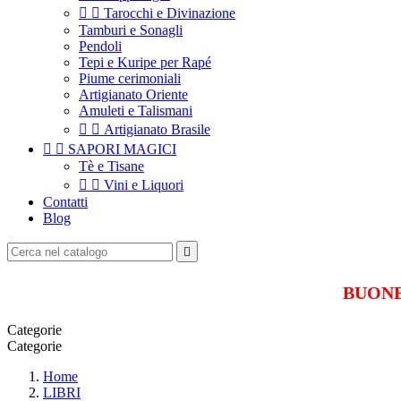


Tarocchi e Divinazione
Tamburi e Sonagli
Pendoli
Tepi e Kuripe per Rapé
Piume cerimoniali
Artigianato Oriente
Amuleti e Talismani


Artigianato Brasile


SAPORI MAGICI
Tè e Tisane


Vini e Liquori
Contatti
Blog

BUONE 
Categorie
Categorie
Home
LIBRI