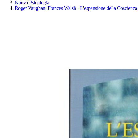
Nuova Psicologia
Roger Vaughan, Frances Walsh - L'espansione della Coscienza