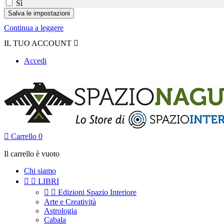
Sì
Continua a leggere
IL TUO ACCOUNT

Accedi

Carrello
0
Il carrello è vuoto
Chi siamo


LIBRI


Edizioni Spazio Interiore
Arte e Creatività
Astrologia
Cabala