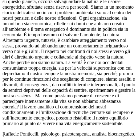
su questo pianeta, occorra salvaguardare la natura e le risorse
energetiche, sfruttate senza riserva per secoli. Siamo in un momento
storico delicatissimo in cui i problemi ambientali sono al centro dei
nostri pensieri e delle nostre riflessioni. Ogni organizzazione, sia
umanitaria sia economica, riflette sui danni che abbiamo creato
all’ambiente e il tema energetico è dominante sia in politica sia in
economia. È tempo insomma di salvare l’ambiente, la natura.
Altrettanto urgente, tuttavia, è cambiare atteggiamento verso noi
stessi, provando ad abbandonare un comportamento irriguardoso
verso noi e gli altri. Il rispetto nei confronti di noi stessi e verso gli
altri è altrettanto urgente e collaterale al rispetto verso la natura.
Anche perché noi siamo natura. La verità è che noi occidentali
consumiamo troppa energia, sia per la velocità supersonica con cui
deprediamo il nostro tempo e la nostra memoria, sia perché, proprio
per le continue rimozioni che scegliamo di compiere, siamo assaliti e
divorati, di conseguenza, da conflitti interni e interpersonali, al punto
da sentirci deprivati delle capacità di sentire, sperimentare e gestire la
nostra esistenza. Ma come possiamo pensare di crescere e di
partecipare intensamente alla vita se non abbiamo abbastanza
energia? Il lavoro analitico di comprensione dei nostri
condizionamenti e l’utilizzazione di tecniche centrate sul recupero e
sull’incremento energetico, possono ristabilire il nostro equilibrio
primario al punto da vivere una vita energicamente sostenibile.
Raffaele Ponticelli, psicologo, psicoterapeuta, analista bioenergetico.