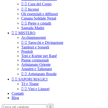


Cura del Corpo


Incensi
Oli essenziali e diffusori
Canapa Solidale Nepal


Pietre e cristalli
Sagrada Madre


MISTERO
Acchiappasogni


Tarocchi e Divinazione
Tamburi e Sonagli
Pendoli
Tepi e Kuripe per Rapé
Piume cerimoniali
Artigianato Oriente
Amuleti e Talismani


Artigianato Brasile


SAPORI MAGICI
Tè e Tisane


Vini e Liquori
Contatti
Blog
