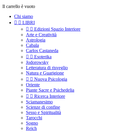
Il carrello è vuoto
Chi siamo


LIBRI


Edizioni Spazio Interiore
Arte e Creatività
Astrologia
Cabala
Carlos Castaneda


Esoterika
Jodorowsky
Letteratura di risveglio
Natura e Guarigione


Nuova Psicologia
Oriente
Piante Sacre e Psichedelia


Ricerca Interiore
Sciamanesimo
Scienze di confine
Sesso e Spiritualità
Tarocchi
Sogno
Reich