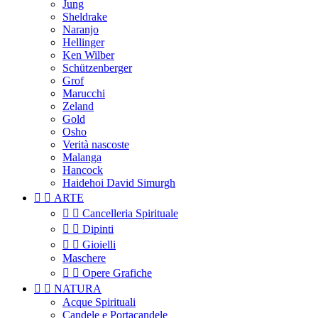
Jung
Sheldrake
Naranjo
Hellinger
Ken Wilber
Schützenberger
Grof
Marucchi
Zeland
Gold
Osho
Verità nascoste
Malanga
Hancock
Haidehoi David Simurgh


ARTE


Cancelleria Spirituale


Dipinti


Gioielli
Maschere


Opere Grafiche


NATURA
Acque Spirituali
Candele e Portacandele