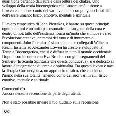
guarigione partendo dall'aura e dalla lettura dei chakra. Uno
sviluppo della teoria bioenergetica che l'autore creò insieme a
Lowen e che tiene conto dei vari livelli che compongono la totalità
dell'essere umano: fisico, emotivo, mentale e spirituale.
Il lavoro terapeutico di John Pierrakos, è basato su questi principi:
ognuno di noi è un'unità psicosomatica; la sorgente della cura è
dentro di noi; tutto dell'esistenza forma un'unità che si muove verso
l'evoluzione creativa, entrambi del tutto e di innumerevoli
componenti. John Pierrakos è stato studente e collega di Wilhelm
Reich. Insieme ad Alexander Lowen ha creato e sviluppato la
Terapia Bioenergetica, che si è diffusa in tutto il mondo occidentale.
Dopo il suo incontro con Eva Broch e con gli insegnamenti del
Sentiero (la Scuola Spirituale che questa conduceva), si è dedicato al
lavoro d'integrazione di terapia e spiritualità. Da questo lavoro è nata
la Terapia Corenergetica, un approccio olistico, che considera
l'uomo nella sua totalità, tenendo conto dei suoi vari livelli: fisico,
emotivo, mentale e spirituale.
Commenti (0)
Ancora nessuna recensione da parte degli utenti.
Non è stato possibile inviare il tuo giudizio sulla recensione
OK