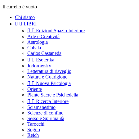
Il carrello è vuoto
Chi siamo


LIBRI


Edizioni Spazio Interiore
Arte e Creatività
Astrologia
Cabala
Carlos Castaneda


Esoterika
Jodorowsky
Letteratura di risveglio
Natura e Guarigione


Nuova Psicologia
Oriente
Piante Sacre e Psichedelia


Ricerca Interiore
Sciamanesimo
Scienze di confine
Sesso e Spiritualità
Tarocchi
Sogno
Reich