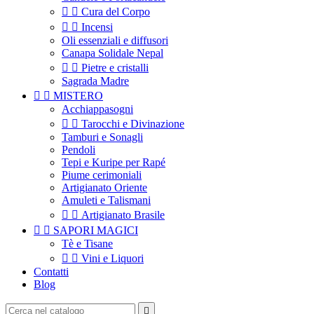


Cura del Corpo


Incensi
Oli essenziali e diffusori
Canapa Solidale Nepal


Pietre e cristalli
Sagrada Madre


MISTERO
Acchiappasogni


Tarocchi e Divinazione
Tamburi e Sonagli
Pendoli
Tepi e Kuripe per Rapé
Piume cerimoniali
Artigianato Oriente
Amuleti e Talismani


Artigianato Brasile


SAPORI MAGICI
Tè e Tisane


Vini e Liquori
Contatti
Blog
