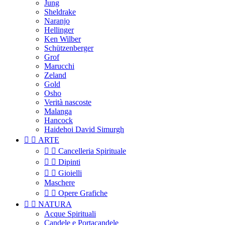
Jung
Sheldrake
Naranjo
Hellinger
Ken Wilber
Schützenberger
Grof
Marucchi
Zeland
Gold
Osho
Verità nascoste
Malanga
Hancock
Haidehoi David Simurgh


ARTE


Cancelleria Spirituale


Dipinti


Gioielli
Maschere


Opere Grafiche


NATURA
Acque Spirituali
Candele e Portacandele