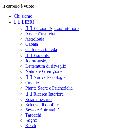
Il carrello è vuoto
Chi siamo


LIBRI


Edizioni Spazio Interiore
Arte e Creatività
Astrologia
Cabala
Carlos Castaneda


Esoterika
Jodorowsky
Letteratura di risveglio
Natura e Guarigione


Nuova Psicologia
Oriente
Piante Sacre e Psichedelia


Ricerca Interiore
Sciamanesimo
Scienze di confine
Sesso e Spiritualità
Tarocchi
Sogno
Reich