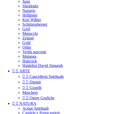
Jung
Sheldrake
Naranjo
Hellinger
Ken Wilber
Schützenberger
Grof
Marucchi
Zeland
Gold
Osho
Verità nascoste
Malanga
Hancock
Haidehoi David Simurgh


ARTE


Cancelleria Spirituale


Dipinti


Gioielli
Maschere


Opere Grafiche


NATURA
Acque Spirituali
Candele e Portacandele