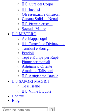


Cura del Corpo


Incensi
Oli essenziali e diffusori
Canapa Solidale Nepal


Pietre e cristalli
Sagrada Madre


MISTERO
Acchiappasogni


Tarocchi e Divinazione
Tamburi e Sonagli
Pendoli
Tepi e Kuripe per Rapé
Piume cerimoniali
Artigianato Oriente
Amuleti e Talismani


Artigianato Brasile


SAPORI MAGICI
Tè e Tisane


Vini e Liquori
Contatti
Blog
