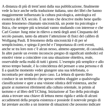
A distanza di più di trent’anni dalla sua pubblicazione, finalmente
vede la luce anche nella traduzione italiana, uno dei libri che hanno
maggiormente influenzato la cultura psicologica, astrologica ed
esoterica del XX secolo. È un testo che descrive molto bene quello
strano fenomeno chiamato sincronicità, un ponte tra psicologia e
fisica, che sempre più scienziati vanno studiando con interesse e che
Carl Gustav Jung mise in rilievo a metà degli anni Cinquanta del
secolo passato, tanto da attrarre l’attenzione di fisici del calibro di
Wolfgang Pauli. Il fenomeno della sincronicità è di per sé
semplicissimo, e spiega il perché e l’importanza di certi eventi,
anche se tra loro non c’è alcun nesso, almeno apparente, di causalità.
In altre parole un evento inconscio pregno di significati simbolici ed
emotivi viene a coincidere con una situazione obiettiva, reale,
osservabile nella realtà di tutti i giorni. L’esempio più semplice e allo
stesso tempo banale, è la coincidenza del pensare a una persona e di
lì a qualche momento veder giungere una sua telefonata, o
incontrarla per strada per puro caso. La lettura di questo libro
conduce in un territorio che spesso sembra sfuggire a qualsivoglia
classificazione e apre a una visione olistica dell’esistenza, anche
grazie ai numerosi riferimenti alla cultura orientale, in primis al
taoismo e al libro dell’I:Ching. Iniziazione al Tao della psicologia
aiuta a trovare una chiave di lettura meno rigida e arida di alcuni
accadimenti della propria esistenza e possiede il notevole pregio di
far prestare ascolto a un insieme di situazioni che possono indicare