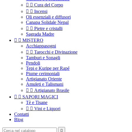


Cura del Corpo


Incensi
Oli essenziali e diffusori
Canapa Solidale Nepal


Pietre e cristalli
Sagrada Madre


MISTERO
Acchiappasogni


Tarocchi e Divinazione
Tamburi e Sonagli
Pendoli
Tepi e Kuripe per Rapé
Piume cerimoniali
Artigianato Oriente
Amuleti e Talismani


Artigianato Brasile


SAPORI MAGICI
Tè e Tisane


Vini e Liquori
Contatti
Blog
