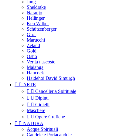
Jung
Sheldrake
Naranjo
Hellinger
Ken Wilber
Schützenberger
Grof
Marucchi
Zeland
Gold
Osho
Verità nascoste
Malanga
Hancock
Haidehoi David Simurgh


ARTE


Cancelleria Spirituale


Dipinti


Gioielli
Maschere


Opere Grafiche


NATURA
Acque Spirituali
Candele e Portacandele