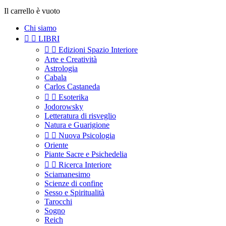
Il carrello è vuoto
Chi siamo


LIBRI


Edizioni Spazio Interiore
Arte e Creatività
Astrologia
Cabala
Carlos Castaneda


Esoterika
Jodorowsky
Letteratura di risveglio
Natura e Guarigione


Nuova Psicologia
Oriente
Piante Sacre e Psichedelia


Ricerca Interiore
Sciamanesimo
Scienze di confine
Sesso e Spiritualità
Tarocchi
Sogno
Reich