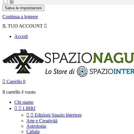
Sì
Continua a leggere
IL TUO ACCOUNT

Accedi

Carrello
0
Il carrello è vuoto
Chi siamo


LIBRI


Edizioni Spazio Interiore
Arte e Creatività
Astrologia
Cabala