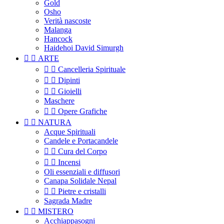
Gold
Osho
Verità nascoste
Malanga
Hancock
Haidehoi David Simurgh


ARTE


Cancelleria Spirituale


Dipinti


Gioielli
Maschere


Opere Grafiche


NATURA
Acque Spirituali
Candele e Portacandele


Cura del Corpo


Incensi
Oli essenziali e diffusori
Canapa Solidale Nepal


Pietre e cristalli
Sagrada Madre


MISTERO
Acchiappasogni