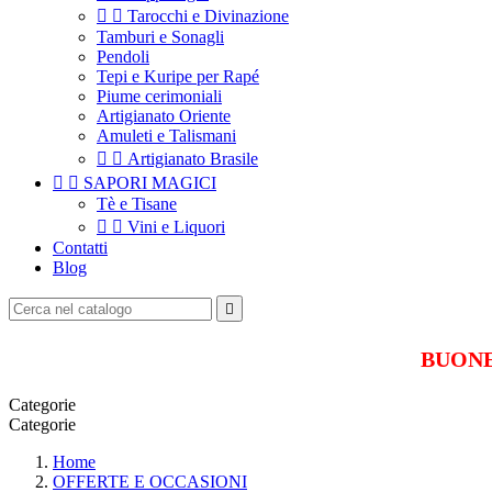


Tarocchi e Divinazione
Tamburi e Sonagli
Pendoli
Tepi e Kuripe per Rapé
Piume cerimoniali
Artigianato Oriente
Amuleti e Talismani


Artigianato Brasile


SAPORI MAGICI
Tè e Tisane


Vini e Liquori
Contatti
Blog

BUONE 
Categorie
Categorie
Home
OFFERTE E OCCASIONI