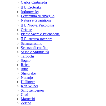
Carlos Castaneda


Esoterika
Jodorowsky
Letteratura di risveglio
Natura e Guarigione


Nuova Psicologia
Oriente
Piante Sacre e Psichedelia


Ricerca Interiore
Sciamanesimo
Scienze di confine
Sesso e Spiritualità
Tarocchi
Sogno
Reich
Jung
Sheldrake
Naranjo
Hellinger
Ken Wilber
Schützenberger
Grof
Marucchi
Zeland