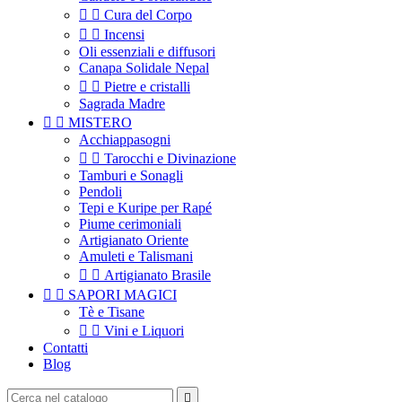


Cura del Corpo


Incensi
Oli essenziali e diffusori
Canapa Solidale Nepal


Pietre e cristalli
Sagrada Madre


MISTERO
Acchiappasogni


Tarocchi e Divinazione
Tamburi e Sonagli
Pendoli
Tepi e Kuripe per Rapé
Piume cerimoniali
Artigianato Oriente
Amuleti e Talismani


Artigianato Brasile


SAPORI MAGICI
Tè e Tisane


Vini e Liquori
Contatti
Blog
