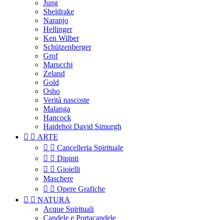
Jung
Sheldrake
Naranjo
Hellinger
Ken Wilber
Schützenberger
Grof
Marucchi
Zeland
Gold
Osho
Verità nascoste
Malanga
Hancock
Haidehoi David Simurgh


ARTE


Cancelleria Spirituale


Dipinti


Gioielli
Maschere


Opere Grafiche


NATURA
Acque Spirituali
Candele e Portacandele