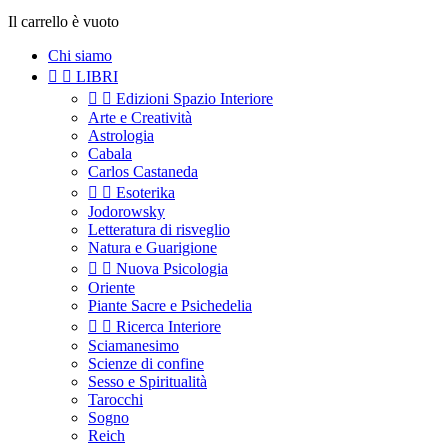
Il carrello è vuoto
Chi siamo


LIBRI


Edizioni Spazio Interiore
Arte e Creatività
Astrologia
Cabala
Carlos Castaneda


Esoterika
Jodorowsky
Letteratura di risveglio
Natura e Guarigione


Nuova Psicologia
Oriente
Piante Sacre e Psichedelia


Ricerca Interiore
Sciamanesimo
Scienze di confine
Sesso e Spiritualità
Tarocchi
Sogno
Reich