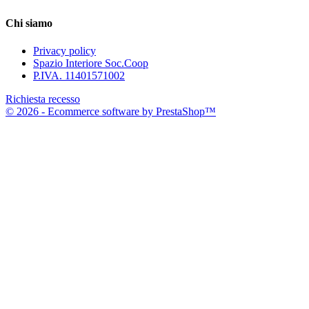
Chi siamo
Privacy policy
Spazio Interiore Soc.Coop
P.IVA. 11401571002
Richiesta recesso
© 2026 - Ecommerce software by PrestaShop™