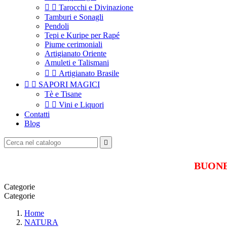


Tarocchi e Divinazione
Tamburi e Sonagli
Pendoli
Tepi e Kuripe per Rapé
Piume cerimoniali
Artigianato Oriente
Amuleti e Talismani


Artigianato Brasile


SAPORI MAGICI
Tè e Tisane


Vini e Liquori
Contatti
Blog

BUONE 
Categorie
Categorie
Home
NATURA