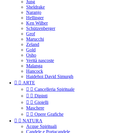
Jung
Sheldrake
Naranjo
Hellinger
Ken Wilber
Schützenberger
Grof
Marucchi
Zeland
Gold
Osho
Verità nascoste
Malanga
Hancock
Haidehoi David Simurgh


ARTE


Cancelleria Spirituale


Dipinti


Gioielli
Maschere


Opere Grafiche


NATURA
Acque Spirituali
Candele e Portacandele