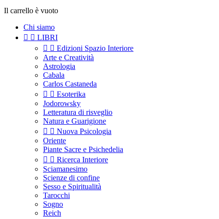
Il carrello è vuoto
Chi siamo


LIBRI


Edizioni Spazio Interiore
Arte e Creatività
Astrologia
Cabala
Carlos Castaneda


Esoterika
Jodorowsky
Letteratura di risveglio
Natura e Guarigione


Nuova Psicologia
Oriente
Piante Sacre e Psichedelia


Ricerca Interiore
Sciamanesimo
Scienze di confine
Sesso e Spiritualità
Tarocchi
Sogno
Reich