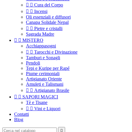


Cura del Corpo


Incensi
Oli essenziali e diffusori
Canapa Solidale Nepal


Pietre e cristalli
Sagrada Madre


MISTERO
Acchiappasogni


Tarocchi e Divinazione
Tamburi e Sonagli
Pendoli
Tepi e Kuripe per Rapé
Piume cerimoniali
Artigianato Oriente
Amuleti e Talismani


Artigianato Brasile


SAPORI MAGICI
Tè e Tisane


Vini e Liquori
Contatti
Blog
