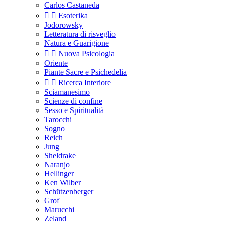
Carlos Castaneda


Esoterika
Jodorowsky
Letteratura di risveglio
Natura e Guarigione


Nuova Psicologia
Oriente
Piante Sacre e Psichedelia


Ricerca Interiore
Sciamanesimo
Scienze di confine
Sesso e Spiritualità
Tarocchi
Sogno
Reich
Jung
Sheldrake
Naranjo
Hellinger
Ken Wilber
Schützenberger
Grof
Marucchi
Zeland