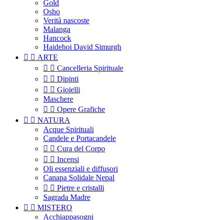
Gold
Osho
Verità nascoste
Malanga
Hancock
Haidehoi David Simurgh


ARTE


Cancelleria Spirituale


Dipinti


Gioielli
Maschere


Opere Grafiche


NATURA
Acque Spirituali
Candele e Portacandele


Cura del Corpo


Incensi
Oli essenziali e diffusori
Canapa Solidale Nepal


Pietre e cristalli
Sagrada Madre


MISTERO
Acchiappasogni