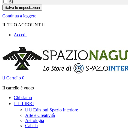
Sì
Continua a leggere
IL TUO ACCOUNT

Accedi

Carrello
0
Il carrello è vuoto
Chi siamo


LIBRI


Edizioni Spazio Interiore
Arte e Creatività
Astrologia
Cabala