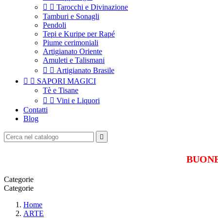


Tarocchi e Divinazione
Tamburi e Sonagli
Pendoli
Tepi e Kuripe per Rapé
Piume cerimoniali
Artigianato Oriente
Amuleti e Talismani


Artigianato Brasile


SAPORI MAGICI
Tè e Tisane


Vini e Liquori
Contatti
Blog

BUONE 
Categorie
Categorie
Home
ARTE