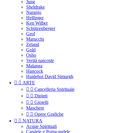
Jung
Sheldrake
Naranjo
Hellinger
Ken Wilber
Schützenberger
Grof
Marucchi
Zeland
Gold
Osho
Verità nascoste
Malanga
Hancock
Haidehoi David Simurgh


ARTE


Cancelleria Spirituale


Dipinti


Gioielli
Maschere


Opere Grafiche


NATURA
Acque Spirituali
Candele e Portacandele