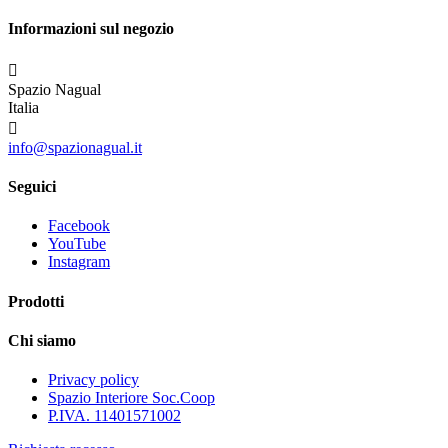
Informazioni sul negozio

Spazio Nagual
Italia

info@spazionagual.it
Seguici
Facebook
YouTube
Instagram
Prodotti
Chi siamo
Privacy policy
Spazio Interiore Soc.Coop
P.IVA. 11401571002