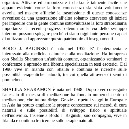
organico. Attivare ed armonizzare i chakra è talmente facile che
appare evidente come la loro conoscenza sia stata volutamente
avvolta nel mistero affinché la trasmissione di queste conoscenze
avvenisse da una generazione all’altra soltanto attraverso gli iniziati
per impedire che la gente comune sottovalutasse la loro straordinaria
importanza. I recenti progressi ottenuti sulla via dello sviluppo
interiore possono spiegare perché ci siano oggi tante persone capaci
di utilizzare ed apprezzare questo patrimonio di insegnamenti.
BODO J. BAGINSKI è nato nel 1952. E' fisioterapeuta e
interessato alla medicina naturale e alla meditazione. Ha intrapreso
con Shalila Sharamon un'attività comune, organizzando seminari e
conferenze e aprendo una libreria specializzata in testi esoterici. Dal
1990 vive in Irlanda con Shalila e continua le ricerche sulle
possibilità terapeutiche naturali, tra cui quella attraverso i semi di
pompelmo.
SHALILA SHARAMON è nata nel 1948. Dopo aver conseguito
l'attestato di maestra di meditazione ha fondato numerosi centri di
meditazione, che tuttora dirige. Grazie a ripetuti viaggi in Europa e
in Asia ha potuto ampliare le proprie conoscenze sui metodi di cura
naturali e sulle possibilità di sviluppo fisico e spirituale
dell'individuo. Insieme a Bodo J. Baginski, suo compagno, vive in
Irlanda e continua le ricerche sulle terapie naturali.