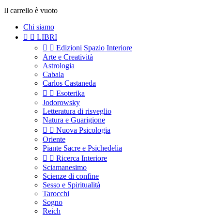
Il carrello è vuoto
Chi siamo


LIBRI


Edizioni Spazio Interiore
Arte e Creatività
Astrologia
Cabala
Carlos Castaneda


Esoterika
Jodorowsky
Letteratura di risveglio
Natura e Guarigione


Nuova Psicologia
Oriente
Piante Sacre e Psichedelia


Ricerca Interiore
Sciamanesimo
Scienze di confine
Sesso e Spiritualità
Tarocchi
Sogno
Reich