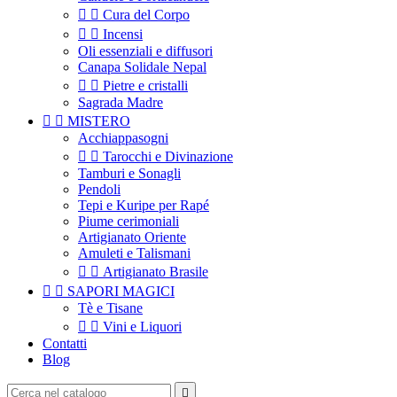


Cura del Corpo


Incensi
Oli essenziali e diffusori
Canapa Solidale Nepal


Pietre e cristalli
Sagrada Madre


MISTERO
Acchiappasogni


Tarocchi e Divinazione
Tamburi e Sonagli
Pendoli
Tepi e Kuripe per Rapé
Piume cerimoniali
Artigianato Oriente
Amuleti e Talismani


Artigianato Brasile


SAPORI MAGICI
Tè e Tisane


Vini e Liquori
Contatti
Blog
