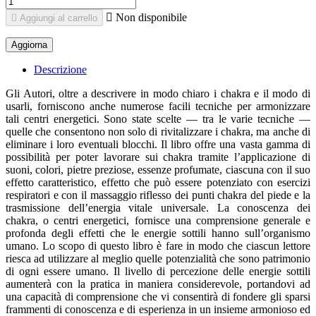

Non disponibile

Aggiungi al carrello
Descrizione
Gli Autori, oltre a descrivere in modo chiaro i chakra e il modo di
usarli, forniscono anche numerose facili tecniche per armonizzare
tali centri energetici. Sono state scelte — tra le varie tecniche —
quelle che consentono non solo di rivitalizzare i chakra, ma anche di
eliminare i loro eventuali blocchi. Il libro offre una vasta gamma di
possibilità per poter lavorare sui chakra tramite l’applicazione di
suoni, colori, pietre preziose, essenze profumate, ciascuna con il suo
effetto caratteristico, effetto che può essere potenziato con esercizi
respiratori e con il massaggio riflesso dei punti chakra del piede e la
trasmissione dell’energia vitale universale. La conoscenza dei
chakra, o centri energetici, fornisce una comprensione generale e
profonda degli effetti che le energie sottili hanno sull’organismo
umano. Lo scopo di questo libro è fare in modo che ciascun lettore
riesca ad utilizzare al meglio quelle potenzialità che sono patrimonio
di ogni essere umano. Il livello di percezione delle energie sottili
aumenterà con la pratica in maniera considerevole, portandovi ad
una capacità di comprensione che vi consentirà di fondere gli sparsi
frammenti di conoscenza e di esperienza in un insieme armonioso ed