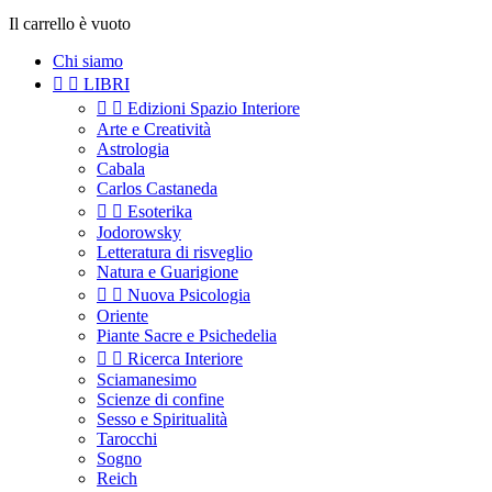
Il carrello è vuoto
Chi siamo


LIBRI


Edizioni Spazio Interiore
Arte e Creatività
Astrologia
Cabala
Carlos Castaneda


Esoterika
Jodorowsky
Letteratura di risveglio
Natura e Guarigione


Nuova Psicologia
Oriente
Piante Sacre e Psichedelia


Ricerca Interiore
Sciamanesimo
Scienze di confine
Sesso e Spiritualità
Tarocchi
Sogno
Reich