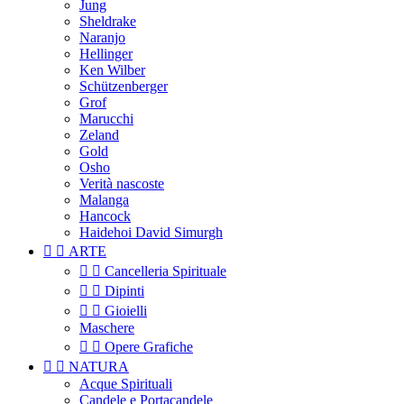
Jung
Sheldrake
Naranjo
Hellinger
Ken Wilber
Schützenberger
Grof
Marucchi
Zeland
Gold
Osho
Verità nascoste
Malanga
Hancock
Haidehoi David Simurgh


ARTE


Cancelleria Spirituale


Dipinti


Gioielli
Maschere


Opere Grafiche


NATURA
Acque Spirituali
Candele e Portacandele