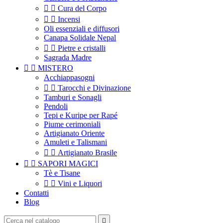


Cura del Corpo


Incensi
Oli essenziali e diffusori
Canapa Solidale Nepal


Pietre e cristalli
Sagrada Madre


MISTERO
Acchiappasogni


Tarocchi e Divinazione
Tamburi e Sonagli
Pendoli
Tepi e Kuripe per Rapé
Piume cerimoniali
Artigianato Oriente
Amuleti e Talismani


Artigianato Brasile


SAPORI MAGICI
Tè e Tisane


Vini e Liquori
Contatti
Blog
