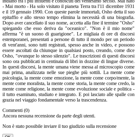
indiano fra i più influenti e conoscuti del ventesimo secolo. Mai nato
- Mai morto - Ha solo visitato il pianeta Terra tra l'11 dicembre 1931
e il 19 gennaio 1990. Con queste parole immortali, Osho detta il suo
epitaffio e allo stesso tempo elimina la necessità di una biografia.
Dopo aver cancellato il suo nome, accetta alla fine il termine "Osho"
spiegando che esso deriva da "oceanico". "Non è il mio nome"
afferma "è un suono di guarigione". Le migliaia di ore di discorsi
estemporanei, presentati a persone di tutto il mondo per un periodo
di vent'anni, sono tutti registrati, spesso anche in video, e possono
essere ascoltati da chiunque in qualsiasi posto, creando, come dice
Osho, "ovunque lo stesso silenzio". Le trascrizioni di questi discorsi
sono ora pubblicati in centinaia di libri in dozzine di lingue diverse.
In questi discorsi, la mente umana viene messa al microscopio come
mai prima, analizzata nelle sue pieghe più sottili. La mente come
psicologia, la mente come emozione, la mente come corpo/mente, la
mente come moralista, la mente come storia, la mente come credo, la
mente come religione, la mente come evoluzione sociale e politica -
il tutto esaminato, studiato e integrato. E poi lasciato alle spalle con
grazia nel viaggio fondamentale verso la trascendenza.
Commenti (0)
Ancora nessuna recensione da parte degli utenti.
Non è stato possibile inviare il tuo giudizio sulla recensione