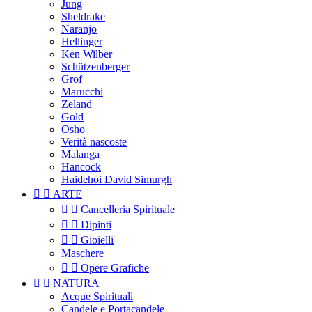
Jung
Sheldrake
Naranjo
Hellinger
Ken Wilber
Schützenberger
Grof
Marucchi
Zeland
Gold
Osho
Verità nascoste
Malanga
Hancock
Haidehoi David Simurgh


ARTE


Cancelleria Spirituale


Dipinti


Gioielli
Maschere


Opere Grafiche


NATURA
Acque Spirituali
Candele e Portacandele