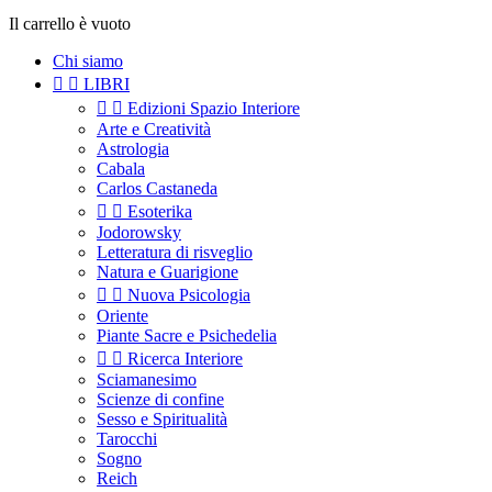
Il carrello è vuoto
Chi siamo


LIBRI


Edizioni Spazio Interiore
Arte e Creatività
Astrologia
Cabala
Carlos Castaneda


Esoterika
Jodorowsky
Letteratura di risveglio
Natura e Guarigione


Nuova Psicologia
Oriente
Piante Sacre e Psichedelia


Ricerca Interiore
Sciamanesimo
Scienze di confine
Sesso e Spiritualità
Tarocchi
Sogno
Reich