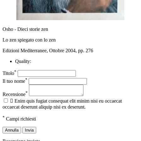
Osho - Dieci storie zen
Lo zen spiegato con lo zen
Edizioni Mediterranee, Ottobre 2004, pp. 276
Quality:
*
Titolo
*
Il tuo nome
*
Recensione

Enim quis fugiat consequat elit minim nisi eu occaecat
occaecat deserunt aliquip nisi ex deserunt.
*
Campi richiesti
Annulla
Invia