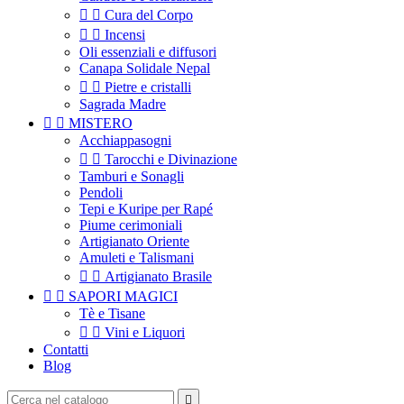


Cura del Corpo


Incensi
Oli essenziali e diffusori
Canapa Solidale Nepal


Pietre e cristalli
Sagrada Madre


MISTERO
Acchiappasogni


Tarocchi e Divinazione
Tamburi e Sonagli
Pendoli
Tepi e Kuripe per Rapé
Piume cerimoniali
Artigianato Oriente
Amuleti e Talismani


Artigianato Brasile


SAPORI MAGICI
Tè e Tisane


Vini e Liquori
Contatti
Blog
