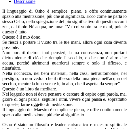
Descrizione
Il linguaggio di Osho è semplice, pieno, e offre continuamente
spazio alla meditazione, più che al significato. Ecco come ne parla lo
stesso Osho, nella spiegazione del più significativo di questi racconti
zen, dal titolo Né acqua, né luna: "Va' col vuoto tra le mani, poiché
questo è tutto.
Questo è il mio dono.
Se riesci a portare il vuoto tra le tue mani, allora ogni cosa diventa
possibile.
Non portarti dietro i tuoi pensieri, la tua conoscenza, non portarti
dietro niente di ciò che riempie il secchio, e che non è altro che
acqua, perché altrimenti guarderai sempre e solo il riflesso, e
nient'altro.
Nella ricchezza, nei beni materiali, nella casa, nell'automobile, nel
prestigio, tu non vedrai che il riflesso della luna piena nell'acqua del
secchio, mentre la luna vera è lì, in alto, che ti aspetta da sempre".
Questo è un libro da meditare.
Nel leggerlo non si deve pensare o cercare di capire ogni parola, ma,
gioire di ogni parola, seguire i ritmi, vivere ogni pausa e, soprattutto
di queste, farne oggetto di meditazione.
Il linguaggio del Maestro è semplice e pieno, e offre continuamente
spazio alla meditazione, più che al significato.
Osho è stato un filosofo e leader carismatico e maestro spirituale