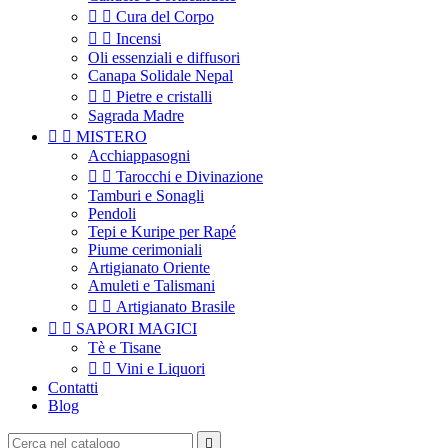


Cura del Corpo


Incensi
Oli essenziali e diffusori
Canapa Solidale Nepal


Pietre e cristalli
Sagrada Madre


MISTERO
Acchiappasogni


Tarocchi e Divinazione
Tamburi e Sonagli
Pendoli
Tepi e Kuripe per Rapé
Piume cerimoniali
Artigianato Oriente
Amuleti e Talismani


Artigianato Brasile


SAPORI MAGICI
Tè e Tisane


Vini e Liquori
Contatti
Blog
