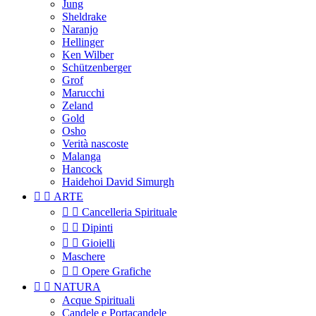
Jung
Sheldrake
Naranjo
Hellinger
Ken Wilber
Schützenberger
Grof
Marucchi
Zeland
Gold
Osho
Verità nascoste
Malanga
Hancock
Haidehoi David Simurgh


ARTE


Cancelleria Spirituale


Dipinti


Gioielli
Maschere


Opere Grafiche


NATURA
Acque Spirituali
Candele e Portacandele