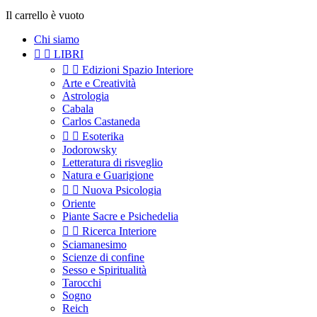
Il carrello è vuoto
Chi siamo


LIBRI


Edizioni Spazio Interiore
Arte e Creatività
Astrologia
Cabala
Carlos Castaneda


Esoterika
Jodorowsky
Letteratura di risveglio
Natura e Guarigione


Nuova Psicologia
Oriente
Piante Sacre e Psichedelia


Ricerca Interiore
Sciamanesimo
Scienze di confine
Sesso e Spiritualità
Tarocchi
Sogno
Reich