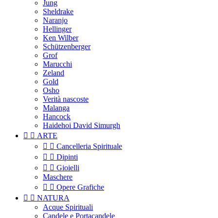
Jung
Sheldrake
Naranjo
Hellinger
Ken Wilber
Schützenberger
Grof
Marucchi
Zeland
Gold
Osho
Verità nascoste
Malanga
Hancock
Haidehoi David Simurgh


ARTE


Cancelleria Spirituale


Dipinti


Gioielli
Maschere


Opere Grafiche


NATURA
Acque Spirituali
Candele e Portacandele