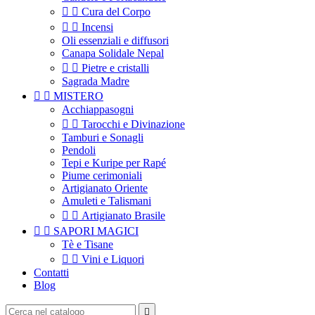


Cura del Corpo


Incensi
Oli essenziali e diffusori
Canapa Solidale Nepal


Pietre e cristalli
Sagrada Madre


MISTERO
Acchiappasogni


Tarocchi e Divinazione
Tamburi e Sonagli
Pendoli
Tepi e Kuripe per Rapé
Piume cerimoniali
Artigianato Oriente
Amuleti e Talismani


Artigianato Brasile


SAPORI MAGICI
Tè e Tisane


Vini e Liquori
Contatti
Blog
