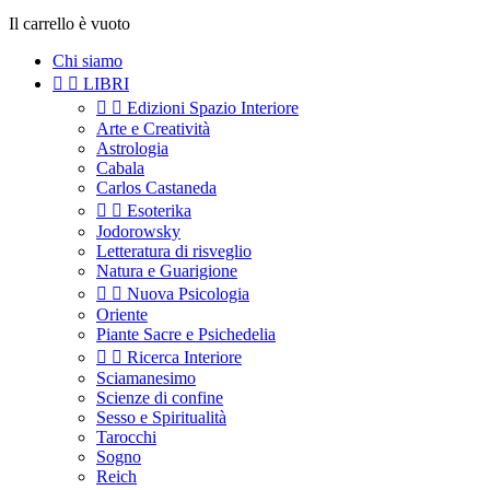
Il carrello è vuoto
Chi siamo


LIBRI


Edizioni Spazio Interiore
Arte e Creatività
Astrologia
Cabala
Carlos Castaneda


Esoterika
Jodorowsky
Letteratura di risveglio
Natura e Guarigione


Nuova Psicologia
Oriente
Piante Sacre e Psichedelia


Ricerca Interiore
Sciamanesimo
Scienze di confine
Sesso e Spiritualità
Tarocchi
Sogno
Reich