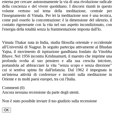
esterna per cercare autonomamente la via di una rivoluzione radicale
della coscienza e del vivere quotidiano. I discorsi riuniti in questo
volume vertono sul tema della meditazione, centrale per
l'insegnamento di Vimala. Per lei la meditazione non è una tecnica,
come può esserlo la concentrazione: è la dimensione del silenzio, il
contatto rigenerante con la vita nel suo aspetto incondizionato, con
l'energia della totalità senza la frammentazione imposta dall'Io.
Vimala Thakar nata in India, studia filosofia orientale e occidentale
all'Università di Nagpur. In seguito partecipa attivamente al Bhudan
Yajna, il movimento di ispirazione gandhiana fondato da Vinobha
Bhave. Nel 1956 incontra Krishnamurti, il maestro che imprime una
profonda svolta al suo pensiero e alla sua crescita intcriore,
portandola ad abbracciare la vita "senza scopo e senza direzione"
cui si sentiva spinta fin dall'infanzia. Dal 1962 è impegnata in
un'intensa attività di conferenze e incontri sulla meditazione in
Oriente e in molti paesi europei, tra cui l'Italia.
Commenti (0)
Ancora nessuna recensione da parte degli utenti.
Non è stato possibile inviare il tuo giudizio sulla recensione
OK