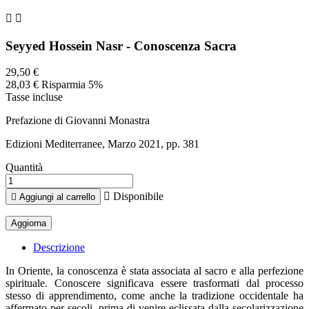


Seyyed Hossein Nasr - Conoscenza Sacra
29,50 €
28,03 €
Risparmia 5%
Tasse incluse
Prefazione di Giovanni Monastra
Edizioni Mediterranee, Marzo 2021, pp. 381
Quantità

Disponibile

Aggiungi al carrello
Descrizione
In Oriente, la conoscenza è stata associata al sacro e alla perfezione
spirituale. Conoscere significava essere trasformati dal processo
stesso di apprendimento, come anche la tradizione occidentale ha
affermato per secoli, prima di venire eclissata dalla secolarizzazione