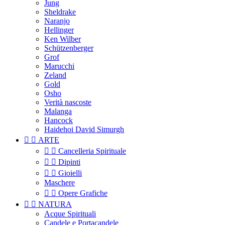
Jung
Sheldrake
Naranjo
Hellinger
Ken Wilber
Schützenberger
Grof
Marucchi
Zeland
Gold
Osho
Verità nascoste
Malanga
Hancock
Haidehoi David Simurgh


ARTE


Cancelleria Spirituale


Dipinti


Gioielli
Maschere


Opere Grafiche


NATURA
Acque Spirituali
Candele e Portacandele