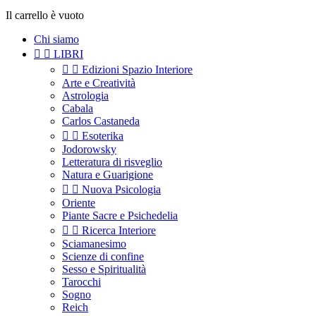
Il carrello è vuoto
Chi siamo


LIBRI


Edizioni Spazio Interiore
Arte e Creatività
Astrologia
Cabala
Carlos Castaneda


Esoterika
Jodorowsky
Letteratura di risveglio
Natura e Guarigione


Nuova Psicologia
Oriente
Piante Sacre e Psichedelia


Ricerca Interiore
Sciamanesimo
Scienze di confine
Sesso e Spiritualità
Tarocchi
Sogno
Reich