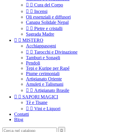


Cura del Corpo


Incensi
Oli essenziali e diffusori
Canapa Solidale Nepal


Pietre e cristalli
Sagrada Madre


MISTERO
Acchiappasogni


Tarocchi e Divinazione
Tamburi e Sonagli
Pendoli
Tepi e Kuripe per Rapé
Piume cerimoniali
Artigianato Oriente
Amuleti e Talismani


Artigianato Brasile


SAPORI MAGICI
Tè e Tisane


Vini e Liquori
Contatti
Blog
