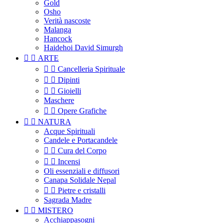
Gold
Osho
Verità nascoste
Malanga
Hancock
Haidehoi David Simurgh


ARTE


Cancelleria Spirituale


Dipinti


Gioielli
Maschere


Opere Grafiche


NATURA
Acque Spirituali
Candele e Portacandele


Cura del Corpo


Incensi
Oli essenziali e diffusori
Canapa Solidale Nepal


Pietre e cristalli
Sagrada Madre


MISTERO
Acchiappasogni