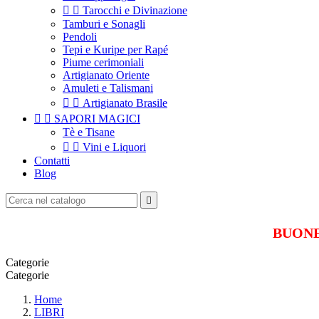


Tarocchi e Divinazione
Tamburi e Sonagli
Pendoli
Tepi e Kuripe per Rapé
Piume cerimoniali
Artigianato Oriente
Amuleti e Talismani


Artigianato Brasile


SAPORI MAGICI
Tè e Tisane


Vini e Liquori
Contatti
Blog

BUONE 
Categorie
Categorie
Home
LIBRI