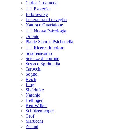
Carlos Castaneda


Esoterika
Jodorowsky
Letteratura di risveglio
Natura e Guarigione


Nuova Psicologia
Oriente
Piante Sacre e Psichedelia


Ricerca Interiore
Sciamanesimo
Scienze di confine
Sesso e Spiritualità
Tarocchi
Sogno
Reich
Jung
Sheldrake
Naranjo
Hellinger
Ken Wilber
Schützenberger
Grof
Marucchi
Zeland