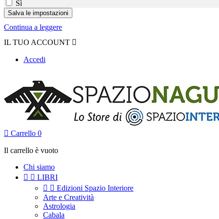
Sì
Continua a leggere
IL TUO ACCOUNT

Accedi

Carrello
0
Il carrello è vuoto
Chi siamo


LIBRI


Edizioni Spazio Interiore
Arte e Creatività
Astrologia
Cabala