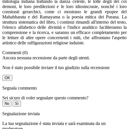
mitologia indiana trattando la danza celeste, le lotte degli dèi coi
demoni, le loro predilezioni e le loro idiosincrasie, nonché i loro
constrasti gerarchici, come ci mostrano le grandi epopee del
Mahabharata e del Ramayama o la poesia mitica dei Purana. La
struttura sistematica del libro, i continui rimandi all'interno del testo,
l'elenco alfabetico delle divinità e l'indice analitico faciliteranno la
comprensione e la ricerca, e saranno un efficace completamento per
le letture di altre opere concernenti i miti, che affrontano l'aspetto
artistico delle raffigurazioni religiose induiste.
Commenti (0)
Ancora nessuna recensione da parte degli utenti.
Non è stato possibile inviare il tuo giudizio sulla recensione
OK
Segnala commento
Sei sicuro di voler segnalare questo commento?
No
Sì
Segnalazione inviata
La tua segnalazione è stata inviata e sarà esaminata da un
moderatore.