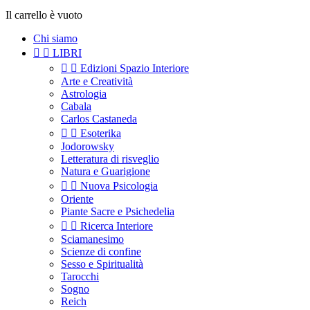
Il carrello è vuoto
Chi siamo


LIBRI


Edizioni Spazio Interiore
Arte e Creatività
Astrologia
Cabala
Carlos Castaneda


Esoterika
Jodorowsky
Letteratura di risveglio
Natura e Guarigione


Nuova Psicologia
Oriente
Piante Sacre e Psichedelia


Ricerca Interiore
Sciamanesimo
Scienze di confine
Sesso e Spiritualità
Tarocchi
Sogno
Reich