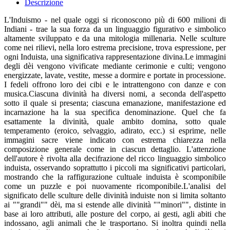
Descrizione
L'Induismo - nel quale oggi si riconoscono più di 600 milioni di
Indiani - trae la sua forza da un linguaggio figurativo e simbolico
altamente sviluppato e da una mitologia millenaria. Nelle sculture
come nei rilievi, nella loro estrema precisione, trova espressione, per
ogni Induista, una significativa rappresentazione divina.Le immagini
degli dèi vengono vivificate mediante cerimonie e culti; vengono
energizzate, lavate, vestite, messe a dormire e portate in processione.
I fedeli offrono loro dei cibi e le intrattengono con danze e con
musica.Ciascuna divinità ha diversi nomi, a seconda dell'aspetto
sotto il quale si presenta; ciascuna emanazione, manifestazione ed
incarnazione ha la sua specifica denominazione. Quel che fa
esattamente la divinità, quale ambito domina, sotto quale
temperamento (eroico, selvaggio, adirato, ecc.) si esprime, nelle
immagini sacre viene indicato con estrema chiarezza nella
composizione generale come in ciascun dettaglio. L'attenzione
dell'autore è rivolta alla decifrazione del ricco linguaggio simbolico
induista, osservando soprattutto i piccoli ma significativi particolari,
mostrando che la raffigurazione cultuale induista è scomponibile
come un puzzle e poi nuovamente ricomponibile.L'analisi del
significato delle sculture delle divinità induiste non si limita soltanto
ai ""grandi"" dèi, ma si estende alle divinità ""minori"", distinte in
base ai loro attributi, alle posture del corpo, ai gesti, agli abiti che
indossano, agli animali che le trasportano. Si inoltra quindi nella