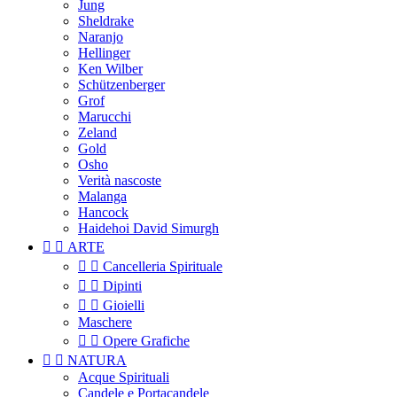
Jung
Sheldrake
Naranjo
Hellinger
Ken Wilber
Schützenberger
Grof
Marucchi
Zeland
Gold
Osho
Verità nascoste
Malanga
Hancock
Haidehoi David Simurgh


ARTE


Cancelleria Spirituale


Dipinti


Gioielli
Maschere


Opere Grafiche


NATURA
Acque Spirituali
Candele e Portacandele