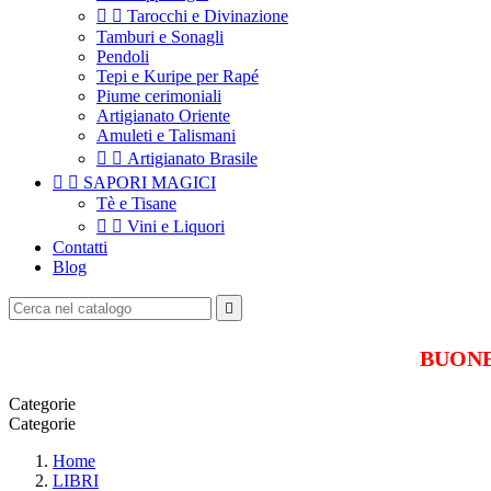


Tarocchi e Divinazione
Tamburi e Sonagli
Pendoli
Tepi e Kuripe per Rapé
Piume cerimoniali
Artigianato Oriente
Amuleti e Talismani


Artigianato Brasile


SAPORI MAGICI
Tè e Tisane


Vini e Liquori
Contatti
Blog

BUONE 
Categorie
Categorie
Home
LIBRI