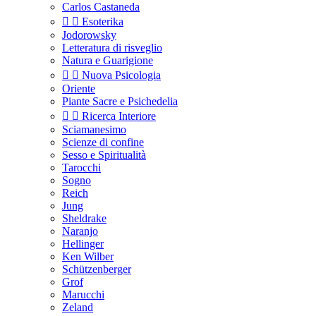
Carlos Castaneda


Esoterika
Jodorowsky
Letteratura di risveglio
Natura e Guarigione


Nuova Psicologia
Oriente
Piante Sacre e Psichedelia


Ricerca Interiore
Sciamanesimo
Scienze di confine
Sesso e Spiritualità
Tarocchi
Sogno
Reich
Jung
Sheldrake
Naranjo
Hellinger
Ken Wilber
Schützenberger
Grof
Marucchi
Zeland