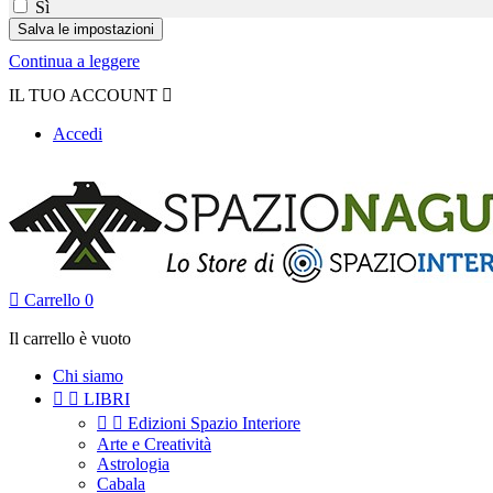
Sì
Continua a leggere
IL TUO ACCOUNT

Accedi

Carrello
0
Il carrello è vuoto
Chi siamo


LIBRI


Edizioni Spazio Interiore
Arte e Creatività
Astrologia
Cabala