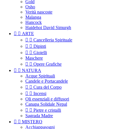
Gold
Osho
Verità nascoste
Malanga
Hancock
Haidehoi David Simurgh


ARTE


Cancelleria Spirituale


Dipinti


Gioielli
Maschere


Opere Grafiche


NATURA
Acque Spirituali
Candele e Portacandele


Cura del Corpo


Incensi
Oli essenziali e diffusori
Canapa Solidale Nepal


Pietre e cristalli
Sagrada Madre


MISTERO
Acchiappasogni