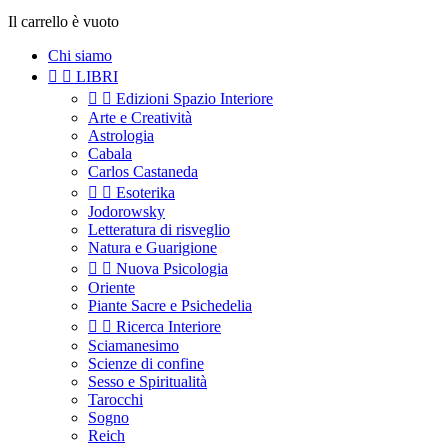
Il carrello è vuoto
Chi siamo


LIBRI


Edizioni Spazio Interiore
Arte e Creatività
Astrologia
Cabala
Carlos Castaneda


Esoterika
Jodorowsky
Letteratura di risveglio
Natura e Guarigione


Nuova Psicologia
Oriente
Piante Sacre e Psichedelia


Ricerca Interiore
Sciamanesimo
Scienze di confine
Sesso e Spiritualità
Tarocchi
Sogno
Reich