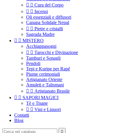


Cura del Corpo


Incensi
Oli essenziali e diffusori
Canapa Solidale Nepal


Pietre e cristalli
Sagrada Madre


MISTERO
Acchiappasogni


Tarocchi e Divinazione
Tamburi e Sonagli
Pendoli
Tepi e Kuripe per Rapé
Piume cerimoniali
Artigianato Oriente
Amuleti e Talismani


Artigianato Brasile


SAPORI MAGICI
Tè e Tisane


Vini e Liquori
Contatti
Blog
