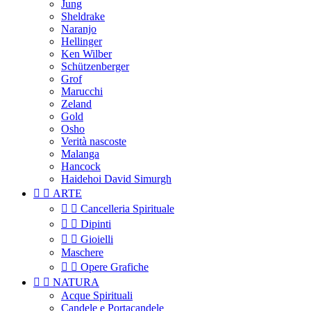
Jung
Sheldrake
Naranjo
Hellinger
Ken Wilber
Schützenberger
Grof
Marucchi
Zeland
Gold
Osho
Verità nascoste
Malanga
Hancock
Haidehoi David Simurgh


ARTE


Cancelleria Spirituale


Dipinti


Gioielli
Maschere


Opere Grafiche


NATURA
Acque Spirituali
Candele e Portacandele