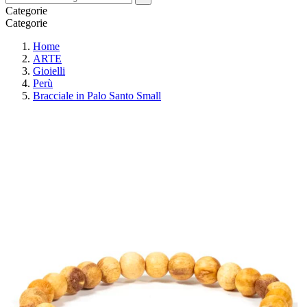
Categorie
Categorie
Home
ARTE
Gioielli
Perù
Bracciale in Palo Santo Small