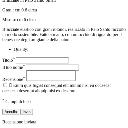
Bracciale in Palo Santo Small
Grani: cm 0.6 circa
Misura: cm 6 circa
Bracciale elastico con grani rotondi, realizzato in Palo Santo raccolto
in modo sostenibile. Fatto a mano, con un occhio di riguardo per il
benessere degli artigiani e della natura.
Quality:
*
Titolo
*
Il tuo nome
*
Recensione

Enim quis fugiat consequat elit minim nisi eu occaecat
occaecat deserunt aliquip nisi ex deserunt.
*
Campi richiesti
Annulla
Invia
Recensione inviata