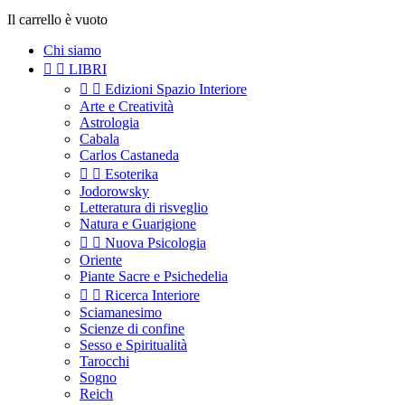
Il carrello è vuoto
Chi siamo


LIBRI


Edizioni Spazio Interiore
Arte e Creatività
Astrologia
Cabala
Carlos Castaneda


Esoterika
Jodorowsky
Letteratura di risveglio
Natura e Guarigione


Nuova Psicologia
Oriente
Piante Sacre e Psichedelia


Ricerca Interiore
Sciamanesimo
Scienze di confine
Sesso e Spiritualità
Tarocchi
Sogno
Reich