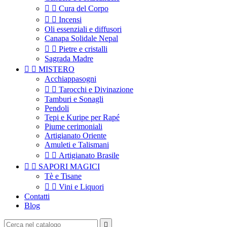


Cura del Corpo


Incensi
Oli essenziali e diffusori
Canapa Solidale Nepal


Pietre e cristalli
Sagrada Madre


MISTERO
Acchiappasogni


Tarocchi e Divinazione
Tamburi e Sonagli
Pendoli
Tepi e Kuripe per Rapé
Piume cerimoniali
Artigianato Oriente
Amuleti e Talismani


Artigianato Brasile


SAPORI MAGICI
Tè e Tisane


Vini e Liquori
Contatti
Blog
