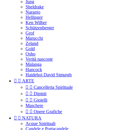
Jung
Sheldrake
Naranjo
Hellinger
Ken Wilber
Schützenberger
Grof
Marucchi
Zeland
Gold
Osho
Verità nascoste
Malanga
Hancock
Haidehoi David Simurgh


ARTE


Cancelleria Spirituale


Dipinti


Gioielli
Maschere


Opere Grafiche


NATURA
Acque Spirituali
Candele e Portacandele