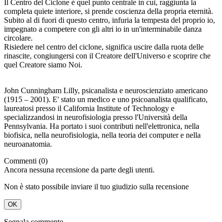
Il Centro del Ciclone è quel punto centrale in cui, raggiunta la
completa quiete interiore, si prende coscienza della propria eternità.
Subito al di fuori di questo centro, infuria la tempesta del proprio io,
impegnato a competere con gli altri io in un'interminabile danza
circolare.
Risiedere nel centro del ciclone, significa uscire dalla ruota delle
rinascite, congiungersi con il Creatore dell'Universo e scoprire che
quel Creatore siamo Noi.
John Cunningham Lilly, psicanalista e neuroscienziato americano
(1915 – 2001). E' stato un medico e uno psicoanalista qualificato,
laureatosi presso il California Institute of Technology e
specializzandosi in neurofisiologia presso l'Università della
Pennsylvania. Ha portato i suoi contributi nell'elettronica, nella
biofisica, nella neurofisiologia, nella teoria dei computer e nella
neuroanatomia.
Commenti (0)
Ancora nessuna recensione da parte degli utenti.
Non è stato possibile inviare il tuo giudizio sulla recensione
OK
Segnala commento