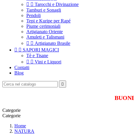


Tarocchi e Divinazione
Tamburi e Sonagli
Pendoli
Tepi e Kuripe per Rapé
Piume cerimoniali
Artigianato Oriente
Amuleti e Talismani


Artigianato Brasile


SAPORI MAGICI
Tè e Tisane


Vini e Liquori
Contatti
Blog

BUONE 
Categorie
Categorie
Home
NATURA