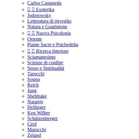
Carlos Castaneda


Esoterika
Jodorowsky
Letteratura di risveglio
Natura e Guarigione


Nuova Psicologia
Oriente
Piante Sacre e Psichedelia


Ricerca Interiore
Sciamanesimo
Scienze di confine
Sesso e Spiritualità
Tarocchi
Sogno
Reich
Jung
Sheldrake
Naranjo
Hellinger
Ken Wilber
Schützenberger
Grof
Marucchi
Zeland