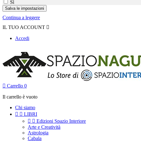
Sì
Continua a leggere
IL TUO ACCOUNT

Accedi

Carrello
0
Il carrello è vuoto
Chi siamo


LIBRI


Edizioni Spazio Interiore
Arte e Creatività
Astrologia
Cabala