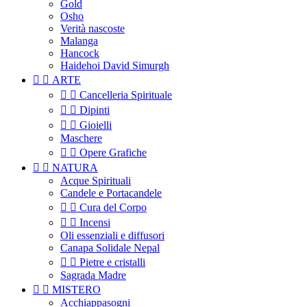
Gold
Osho
Verità nascoste
Malanga
Hancock
Haidehoi David Simurgh


ARTE


Cancelleria Spirituale


Dipinti


Gioielli
Maschere


Opere Grafiche


NATURA
Acque Spirituali
Candele e Portacandele


Cura del Corpo


Incensi
Oli essenziali e diffusori
Canapa Solidale Nepal


Pietre e cristalli
Sagrada Madre


MISTERO
Acchiappasogni