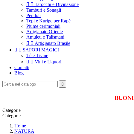


Tarocchi e Divinazione
Tamburi e Sonagli
Pendoli
Tepi e Kuripe per Rapé
Piume cerimoniali
Artigianato Oriente
Amuleti e Talismani


Artigianato Brasile


SAPORI MAGICI
Tè e Tisane


Vini e Liquori
Contatti
Blog

BUONE 
Categorie
Categorie
Home
NATURA