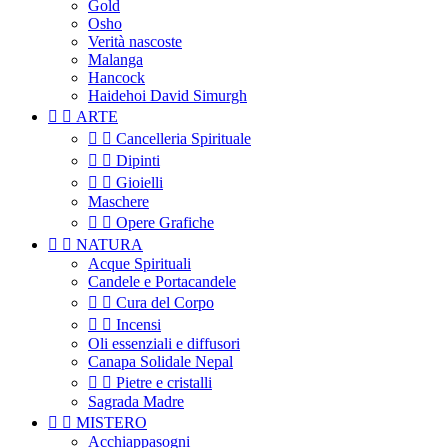
Gold
Osho
Verità nascoste
Malanga
Hancock
Haidehoi David Simurgh


ARTE


Cancelleria Spirituale


Dipinti


Gioielli
Maschere


Opere Grafiche


NATURA
Acque Spirituali
Candele e Portacandele


Cura del Corpo


Incensi
Oli essenziali e diffusori
Canapa Solidale Nepal


Pietre e cristalli
Sagrada Madre


MISTERO
Acchiappasogni