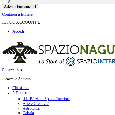
Sì
Continua a leggere
IL TUO ACCOUNT

Accedi

Carrello
0
Il carrello è vuoto
Chi siamo


LIBRI


Edizioni Spazio Interiore
Arte e Creatività
Astrologia
Cabala