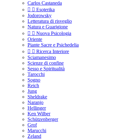
Carlos Castaneda


Esoterika
Jodorowsky
Letteratura di risveglio
Natura e Guarigione


Nuova Psicologia
Oriente
Piante Sacre e Psichedelia


Ricerca Interiore
Sciamanesimo
Scienze di confine
Sesso e Spiritualità
Tarocchi
Sogno
Reich
Jung
Sheldrake
Naranjo
Hellinger
Ken Wilber
Schützenberger
Grof
Marucchi
Zeland