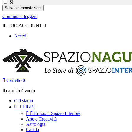
Sì
Continua a leggere
IL TUO ACCOUNT

Accedi

Carrello
0
Il carrello è vuoto
Chi siamo


LIBRI


Edizioni Spazio Interiore
Arte e Creatività
Astrologia
Cabala