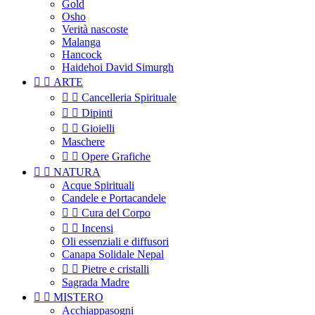
Gold
Osho
Verità nascoste
Malanga
Hancock
Haidehoi David Simurgh


ARTE


Cancelleria Spirituale


Dipinti


Gioielli
Maschere


Opere Grafiche


NATURA
Acque Spirituali
Candele e Portacandele


Cura del Corpo


Incensi
Oli essenziali e diffusori
Canapa Solidale Nepal


Pietre e cristalli
Sagrada Madre


MISTERO
Acchiappasogni