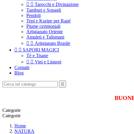


Tarocchi e Divinazione
Tamburi e Sonagli
Pendoli
Tepi e Kuripe per Rapé
Piume cerimoniali
Artigianato Oriente
Amuleti e Talismani


Artigianato Brasile


SAPORI MAGICI
Tè e Tisane


Vini e Liquori
Contatti
Blog

BUONE 
Categorie
Categorie
Home
NATURA