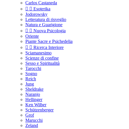
Carlos Castaneda


Esoterika
Jodorowsky
Letteratura di risveglio
Natura e Guarigione


Nuova Psicologia
Oriente
Piante Sacre e Psichedelia


Ricerca Interiore
Sciamanesimo
Scienze di confine
Sesso e Spiritualità
Tarocchi
Sogno
Reich
Jung
Sheldrake
Naranjo
Hellinger
Ken Wilber
Schützenberger
Grof
Marucchi
Zeland