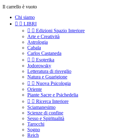
Il carrello è vuoto
Chi siamo


LIBRI


Edizioni Spazio Interiore
Arte e Creatività
Astrologia
Cabala
Carlos Castaneda


Esoterika
Jodorowsky
Letteratura di risveglio
Natura e Guarigione


Nuova Psicologia
Oriente
Piante Sacre e Psichedelia


Ricerca Interiore
Sciamanesimo
Scienze di confine
Sesso e Spiritualità
Tarocchi
Sogno
Reich