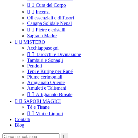


Cura del Corpo


Incensi
Oli essenziali e diffusori
Canapa Solidale Nepal


Pietre e cristalli
Sagrada Madre


MISTERO
Acchiappasogni


Tarocchi e Divinazione
Tamburi e Sonagli
Pendoli
Tepi e Kuripe per Rapé
Piume cerimoniali
Artigianato Oriente
Amuleti e Talismani


Artigianato Brasile


SAPORI MAGICI
Tè e Tisane


Vini e Liquori
Contatti
Blog
