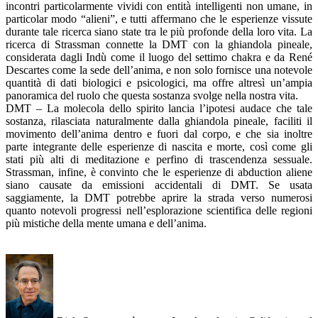
incontri particolarmente vividi con entità intelligenti non umane, in
particolar modo “alieni”, e tutti affermano che le esperienze vissute
durante tale ricerca siano state tra le più profonde della loro vita. La
ricerca di Strassman connette la DMT con la ghiandola pineale,
considerata dagli Indù come il luogo del settimo chakra e da René
Descartes come la sede dell’anima, e non solo fornisce una notevole
quantità di dati biologici e psicologici, ma offre altresì un’ampia
panoramica del ruolo che questa sostanza svolge nella nostra vita.
DMT – La molecola dello spirito lancia l’ipotesi audace che tale
sostanza, rilasciata naturalmente dalla ghiandola pineale, faciliti il
movimento dell’anima dentro e fuori dal corpo, e che sia inoltre
parte integrante delle esperienze di nascita e morte, così come gli
stati più alti di meditazione e perfino di trascendenza sessuale.
Strassman, infine, è convinto che le esperienze di abduction aliene
siano causate da emissioni accidentali di DMT. Se usata
saggiamente, la DMT potrebbe aprire la strada verso numerosi
quanto notevoli progressi nell’esplorazione scientifica delle regioni
più mistiche della mente umana e dell’anima.