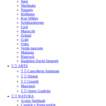
Jung
Sheldrake
Naranjo
Hellinger
Ken Wilber
Schützenberger
Grof
Marucchi
Zeland
Gold
Osho
Verità nascoste
Malanga
Hancock
Haidehoi David Simurgh


ARTE


Cancelleria Spirituale


Dipinti


Gioielli
Maschere


Opere Grafiche


NATURA
Acque Spirituali
Candele e Portacandele