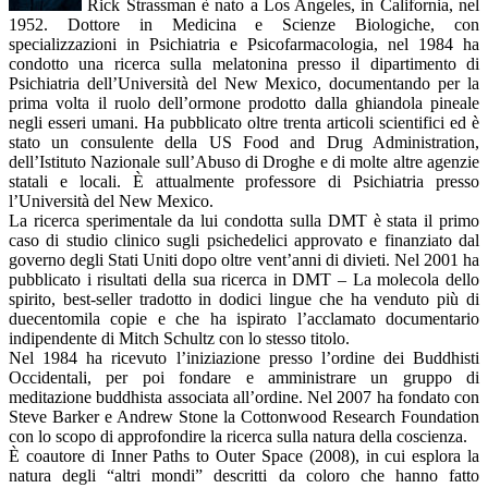
Rick Strassman è nato a Los Angeles, in California, nel
1952. Dottore in Medicina e Scienze Biologiche, con
specializzazioni in Psichiatria e Psicofarmacologia, nel 1984 ha
condotto una ricerca sulla melatonina presso il dipartimento di
Psichiatria dell’Università del New Mexico, documentando per la
prima volta il ruolo dell’ormone prodotto dalla ghiandola pineale
negli esseri umani. Ha pubblicato oltre trenta articoli scientifici ed è
stato un consulente della US Food and Drug Administration,
dell’Istituto Nazionale sull’Abuso di Droghe e di molte altre agenzie
statali e locali. È attualmente professore di Psichiatria presso
l’Università del New Mexico.
La ricerca sperimentale da lui condotta sulla DMT è stata il primo
caso di studio clinico sugli psichedelici approvato e finanziato dal
governo degli Stati Uniti dopo oltre vent’anni di divieti. Nel 2001 ha
pubblicato i risultati della sua ricerca in DMT – La molecola dello
spirito, best-seller tradotto in dodici lingue che ha venduto più di
duecentomila copie e che ha ispirato l’acclamato documentario
indipendente di Mitch Schultz con lo stesso titolo.
Nel 1984 ha ricevuto l’iniziazione presso l’ordine dei Buddhisti
Occidentali, per poi fondare e amministrare un gruppo di
meditazione buddhista associata all’ordine. Nel 2007 ha fondato con
Steve Barker e Andrew Stone la Cottonwood Research Foundation
con lo scopo di approfondire la ricerca sulla natura della coscienza.
È coautore di Inner Paths to Outer Space (2008), in cui esplora la
natura degli “altri mondi” descritti da coloro che hanno fatto