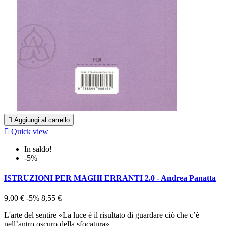

Aggiungi al carrello

Quick view
In saldo!
-5%
ISTRUZIONI PER MAGHI ERRANTI 2.0 - Andrea Panatta
9,00 €
-5%
8,55 €
L'arte del sentire «La luce è il risultato di guardare ciò che c’è
nell’antro oscuro della sfocatura».